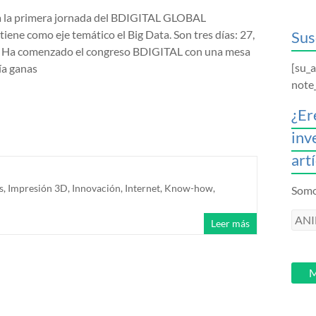
 a la primera jornada del BDIGITAL GLOBAL
ne como eje temático el Big Data. Son tres días: 27,
Sus
. Ha comenzado el congreso BDIGITAL con una mesa
[su_
ía ganas
note
¿Er
inv
art
s
,
Impresión 3D
,
Innovación
,
Internet
,
Know-how
,
Somos
ANI
Leer más
intr
tu
email
M