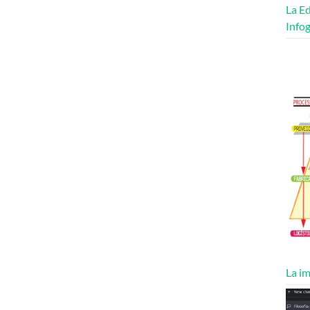
La Ed
Infog
La im