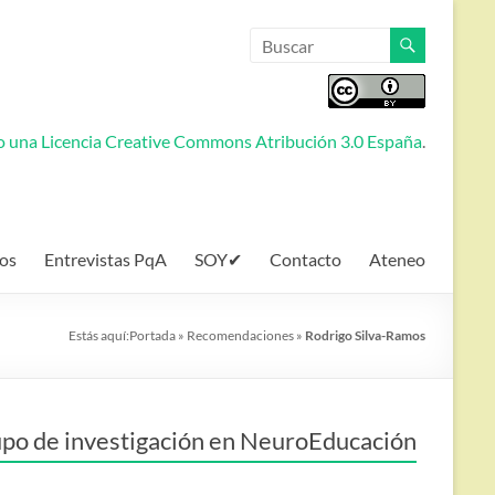
jo una
Licencia Creative Commons Atribución 3.0 España
.
os
Entrevistas PqA
SOY✔
Contacto
Ateneo
Estás aquí:
Portada
»
Recomendaciones
»
Rodrigo Silva-Ramos
po de investigación en NeuroEducación