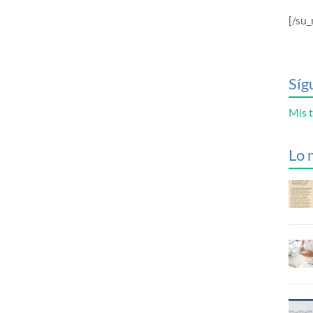
[/su_
Síg
Mis t
Lo 