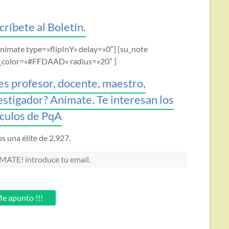
críbete al Boletín.
animate type=»flipInY» delay=»0″] [su_note
_color=»#FFDAAD» radius=»20″ ]
es profesor, docente, maestro,
estigador? Anímate. Te interesan los
ículos de PqA
 una élite de 2.927.
MATE!
oduce
.
e apunto !!!