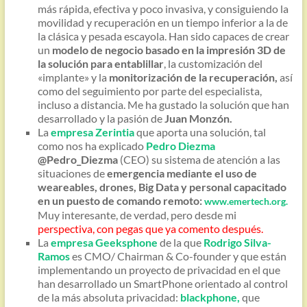
más rápida, efectiva y poco invasiva, y consiguiendo la
movilidad y recuperación en un tiempo inferior a la de
la clásica y pesada escayola. Han sido capaces de crear
un
modelo de negocio basado en la impresión 3D de
la solución para entablillar
, la customización del
«implante» y la
monitorización de la recuperación,
así
como del seguimiento por parte del especialista,
incluso a distancia. Me ha gustado la solución que han
desarrollado y la pasión de
Juan Monzón.
La
empresa Zerintia
que aporta una solución, tal
como nos ha explicado
Pedro Diezma
@Pedro_Diezma
(CEO) su sistema de atención a las
situaciones de
emergencia mediante el uso de
weareables, drones, Big Data y personal capacitado
en un puesto de comando remoto:
www.emertech.org.
Muy interesante, de verdad, pero desde mi
perspectiva, con pegas que ya comento después.
La
empresa Geeksphone
de la que
Rodrigo Silva-
Ramos
es CMO/ Chairman & Co-founder y que están
implementando un proyecto de privacidad en el que
han desarrollado un SmartPhone orientado al control
de la más absoluta privacidad:
blackphone,
que