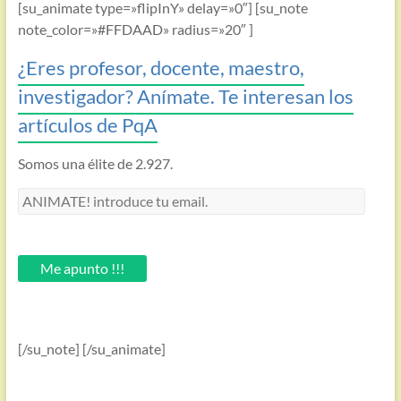
[su_animate type=»flipInY» delay=»0″] [su_note
note_color=»#FFDAAD» radius=»20″ ]
¿Eres profesor, docente, maestro,
investigador? Anímate. Te interesan los
artículos de PqA
Somos una élite de 2.927.
ANIMATE!
introduce
tu
email.
Me apunto !!!
[/su_note] [/su_animate]