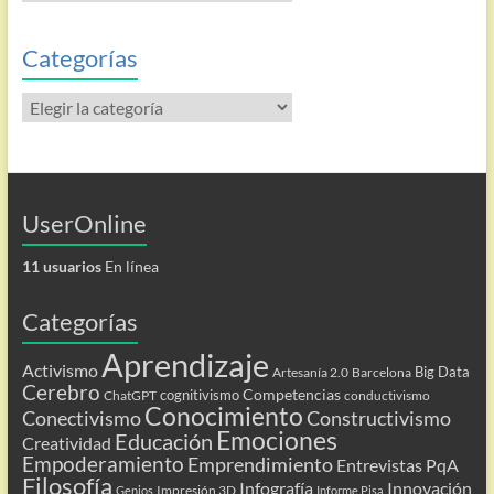
las
entradas
Categorías
Categorías
UserOnline
11 usuarios
En línea
Categorías
Aprendizaje
Activismo
Big Data
Artesanía 2.0
Barcelona
Cerebro
Competencias
cognitivismo
ChatGPT
conductivismo
Conocimiento
Conectivismo
Constructivismo
Emociones
Educación
Creatividad
Empoderamiento
Emprendimiento
Entrevistas PqA
Filosofía
Infografía
Innovación
Impresión 3D
Genios
Informe Pisa