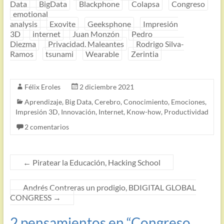
Data
BigData
Blackphone
Colapsa
Congreso
emotional
analysis
Exovite
Geeksphone
Impresión
3D
internet
Juan Monzón
Pedro
Diezma
Privacidad. Maleantes
Rodrigo Silva-
Ramos
tsunami
Wearable
Zerintia
Félix Eroles
2 diciembre 2021
Aprendizaje
,
Big Data
,
Cerebro
,
Conocimiento
,
Emociones
,
Impresión 3D
,
Innovación
,
Internet
,
Know-how
,
Productividad
2 comentarios
←
Piratear la Educación, Hacking School
Andrés Contreras un prodigio, BDIGITAL GLOBAL
CONGRESS
→
2 pensamientos en “
Congreso