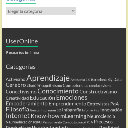
Categorías
UserOnline
9 usuarios
En línea
Categorías
Aprendizaje
Activismo
Big Data
Artesanía 2.0
Barcelona
Cerebro
Competencias
cognitivismo
ChatGPT
conductivismo
Conocimiento
Conectivismo
Constructivismo
Emociones
Educación
Creatividad
Empoderamiento
Emprendimiento
Entrevistas PqA
Filosofía
Infografía
Innovación
Impresión 3D
Genios
Informe Pisa
Internet
Know-how
mLearning
Neurociencia
Procesos
Neuroeducación
P2PU
Pensamiento Computacional
PqA
Productividad
Realidad
Productivos