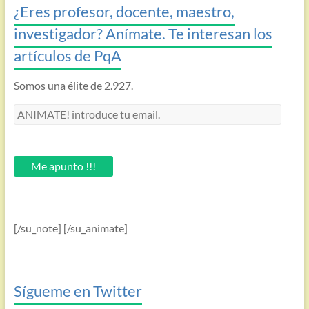
¿Eres profesor, docente, maestro,
investigador? Anímate. Te interesan los
artículos de PqA
Somos una élite de 2.927.
ANIMATE!
introduce
tu
email.
Me apunto !!!
[/su_note] [/su_animate]
Sígueme en Twitter