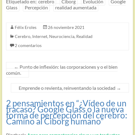
Etiquetado en:
cerebro
Ciborg
Evolución
Google
Glass
Percepción
realidad aumentada
Félix Eroles
26 noviembre 2021
Cerebro
,
Internet
,
Neurociencia
,
Realidad
2 comentarios
←
Punto de inflexión: las corporaciones y o el bien
común.
Emprende o revienta, reinventando la sociedad
→
2 pensamientos en “
¿Vídeo de un
fracaso? Google Glass o la nueva
forma de percepción del cerebro:
Camino al Ciborg humano
”
Pingback:
Apps para competencias clave y un traductor