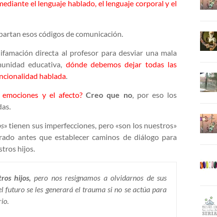
ediante el lenguaje hablado, el lenguaje corporal y el
partan esos códigos de comunicación.
difamación directa al profesor para desviar una mala
munidad educativa,
dónde debemos dejar todas las
tencionalidad hablada
.
 emociones y el afecto?
Creo que no
, por eso los
das.
os
» tienen sus imperfecciones, pero «son los nuestros»
rado antes que establecer caminos de diálogo para
tros hijos.
os hijos,
pero nos resignamos a olvidarnos de sus
l futuro se les generará el trauma si no se actúa para
io.