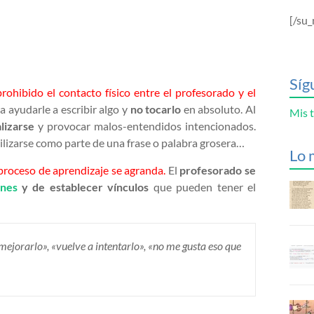
[/su_
Síg
prohibido el contacto físico entre el profesorado y el
a ayudarle a escribir algo y
no tocarlo
en absoluto. Al
Mis t
lizarse
y provocar malos-entendidos intencionados.
ilizarse como parte de una frase o palabra grosera…
Lo 
l proceso de aprendizaje se agranda.
El
profesorado
se
nes
y de establecer vínculos
que pueden tener el
ejorarlo», «vuelve a intentarlo», «no me gusta eso que