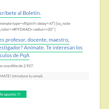
críbete al Boletín.
animate type=»flipInY» delay=»0″] [su_note
_color=»#FFDAAD» radius=»20″ ]
es profesor, docente, maestro,
estigador? Anímate. Te interesan los
ículos de PqA
 una élite de 2.927.
MATE!
oduce
.
e apunto !!!