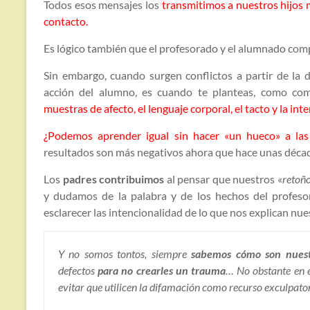
Todos esos mensajes los
transmitimos a nuestros hijos m
contacto.
Es lógico también que el profesorado y el alumnado com
Sin embargo, cuando surgen conflictos a partir de la 
acción del alumno, es cuando te planteas, como co
muestras de afecto, el lenguaje corporal, el tacto y la in
¿Podemos aprender igual sin hacer «un hueco» a las
resultados son más negativos ahora que hace unas déca
Los
padres contribuimos
al pensar que nuestros «
retoñ
y dudamos de la palabra y de los hechos del profeso
esclarecer las intencionalidad de lo que nos explican nues
Y no somos tontos, siempre
sabemos cómo son nuestr
defectos
para no crearles un trauma
… No obstante en e
evitar que utilicen la difamación como recurso exculpator