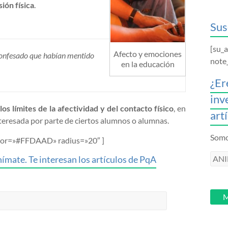
ión física
.
Sus
[su_
Afecto y emociones
 confesado que habían mentido
note
en la educación
¿Er
inv
los límites de la afectividad y del contacto físico
, en
art
nteresada por parte de ciertos alumnos o alumnas.
Somos
color=»#FFDAAD» radius=»20″ ]
ANI
ímate. Te interesan los artículos de PqA
intr
tu
email
M