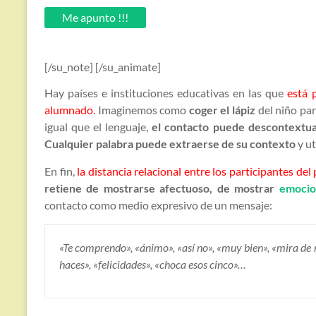
email.
Me apunto !!!
[/su_note] [/su_animate]
Hay países e instituciones educativas en las que
está 
alumnado
. Imaginemos como
coger el lápiz
del niño par
igual que el lenguaje,
el contacto puede descontextua
Cualquier palabra puede extraerse de su contexto
y ut
En fin,
la distancia relacional entre los participantes de
retiene de mostrarse afectuoso, de mostrar
emocio
contacto como medio expresivo de un mensaje:
«Te comprendo», «ánimo», «así no», «muy bien», «mira de m
haces», «felicidades», «choca esos cinco»…