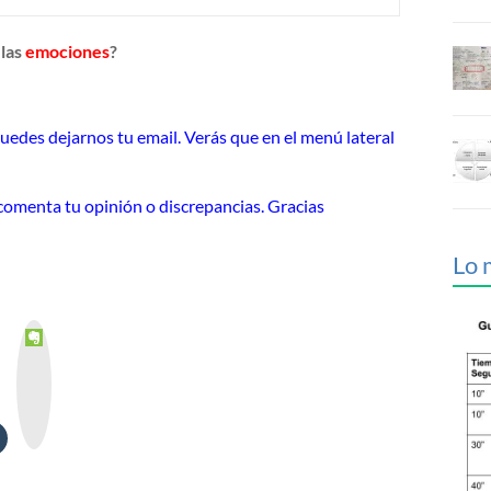
 las
emociones
?
Puedes dejarnos tu email. Verás que en el menú lateral
o comenta tu opinión o discrepancias. Gracias
Lo 
E
v
e
r
n
o
t
e