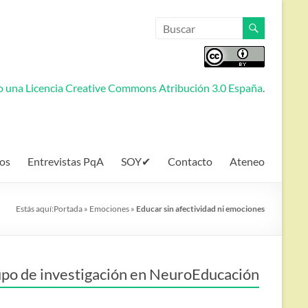
jo una
Licencia Creative Commons Atribución 3.0 España
.
os
Entrevistas PqA
SOY✔
Contacto
Ateneo
Estás aquí:
Portada
»
Emociones
»
Educar sin afectividad ni emociones
po de investigación en NeuroEducación