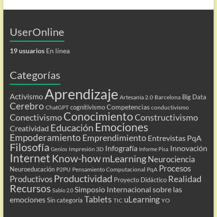
UserOnline
19 usuarios
En línea
Categorías
Aprendizaje
Activismo
Big Data
Artesanía 2.0
Barcelona
Cerebro
Competencias
cognitivismo
ChatGPT
conductivismo
Conocimiento
Conectivismo
Constructivismo
Emociones
Educación
Creatividad
Empoderamiento
Emprendimiento
Entrevistas PqA
Filosofía
Infografía
Innovación
Impresión 3D
Genios
Informe Pisa
Internet
Know-how
mLearning
Neurociencia
Procesos
Neuroeducación
P2PU
Pensamiento Computacional
PqA
Productividad
Realidad
Productivos
Proyecto Didáctico
Recursos
Simposio Internacional sobre las
Sabio 2.0
Tablets
uLearning
emociones
Sin categoría
TIC
YO