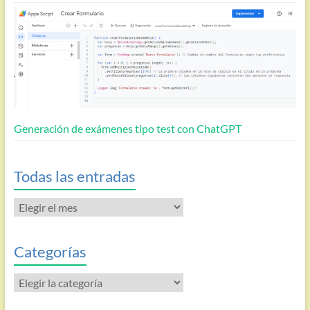
Generación de exámenes tipo test con ChatGPT
Todas las entradas
Todas
las
entradas
Categorías
Categorías