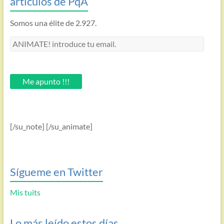
artículos de PqA
Somos una élite de 2.927.
ANIMATE!
introduce
tu
email.
Me apunto !!!
[/su_note] [/su_animate]
Sígueme en Twitter
Mis tuits
Lo más leído estos días