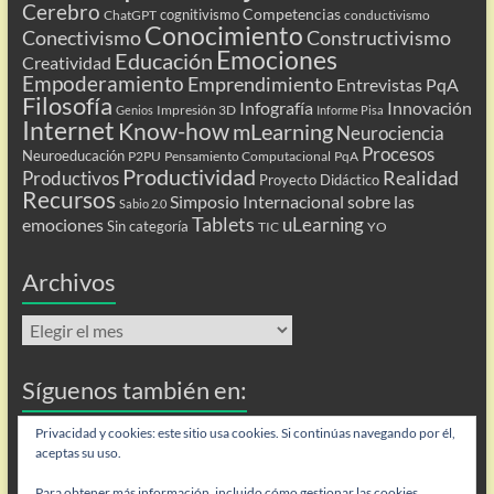
Cerebro
Competencias
cognitivismo
ChatGPT
conductivismo
Conocimiento
Conectivismo
Constructivismo
Emociones
Educación
Creatividad
Empoderamiento
Emprendimiento
Entrevistas PqA
Filosofía
Infografía
Innovación
Impresión 3D
Genios
Informe Pisa
Internet
Know-how
mLearning
Neurociencia
Procesos
Neuroeducación
P2PU
Pensamiento Computacional
PqA
Productividad
Realidad
Productivos
Proyecto Didáctico
Recursos
Simposio Internacional sobre las
Sabio 2.0
Tablets
uLearning
emociones
Sin categoría
TIC
YO
Archivos
Archivos
Síguenos también en:
Flip
Privacidad y cookies: este sitio usa cookies. Si continúas navegando por él,
aceptas su uso.
Para obtener más información, incluido cómo gestionar las cookies,