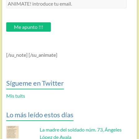
ANIMATE!
introduce
tu
email.
Me apunto !!!
[/su_note] [/su_animate]
Sígueme en Twitter
Mis tuits
Lo más leído estos días
La madre del soldado núm. 73, Ángeles
López de Ayala