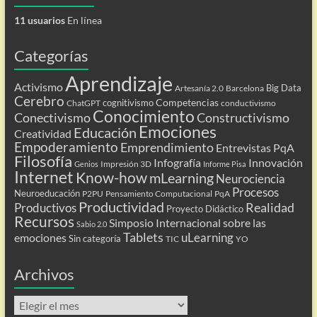
11 usuarios
En línea
Categorías
Aprendizaje
Activismo
Big Data
Artesanía 2.0
Barcelona
Cerebro
Competencias
cognitivismo
ChatGPT
conductivismo
Conocimiento
Conectivismo
Constructivismo
Emociones
Educación
Creatividad
Empoderamiento
Emprendimiento
Entrevistas PqA
Filosofía
Infografía
Innovación
Impresión 3D
Genios
Informe Pisa
Internet
Know-how
mLearning
Neurociencia
Procesos
Neuroeducación
P2PU
Pensamiento Computacional
PqA
Productividad
Realidad
Productivos
Proyecto Didáctico
Recursos
Simposio Internacional sobre las
Sabio 2.0
Tablets
uLearning
emociones
Sin categoría
TIC
YO
Archivos
Archivos