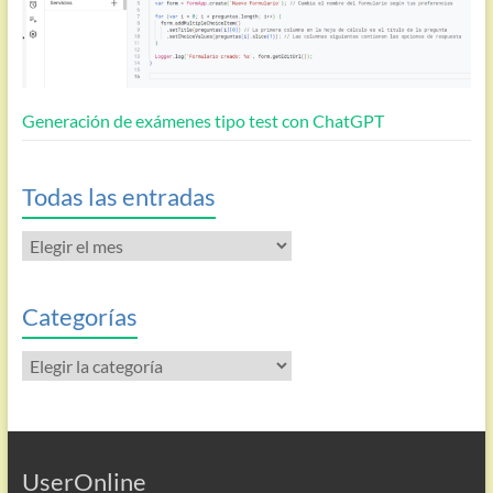
Generación de exámenes tipo test con ChatGPT
Todas las entradas
Todas
las
entradas
Categorías
Categorías
UserOnline