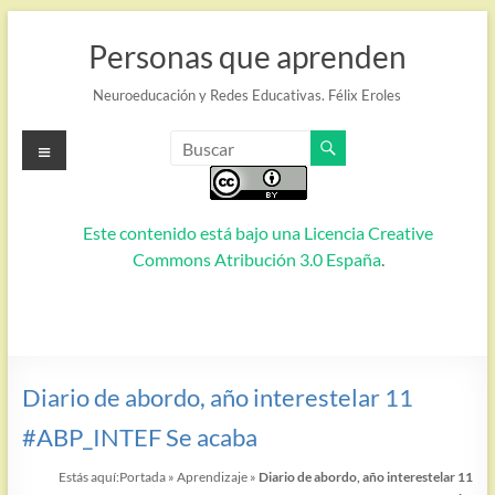
Saltar
al
Personas que aprenden
contenido
Neuroeducación y Redes Educativas. Félix Eroles
Menú
Este contenido está bajo una
Licencia Creative
Commons Atribución 3.0 España
.
Diario de abordo, año interestelar 11
#ABP_INTEF Se acaba
Estás aquí:
Portada
»
Aprendizaje
»
Diario de abordo, año interestelar 11