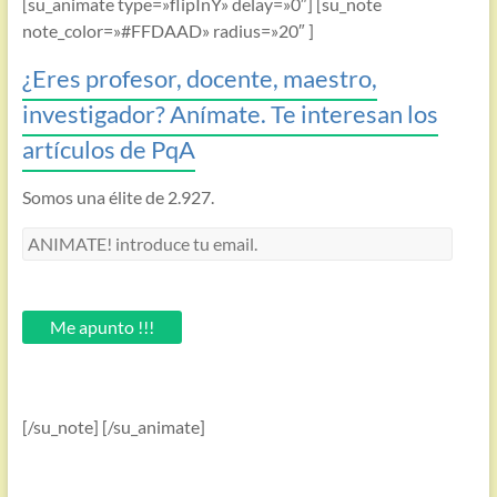
[su_animate type=»flipInY» delay=»0″] [su_note
note_color=»#FFDAAD» radius=»20″ ]
¿Eres profesor, docente, maestro,
investigador? Anímate. Te interesan los
artículos de PqA
Somos una élite de 2.927.
ANIMATE!
introduce
tu
email.
Me apunto !!!
[/su_note] [/su_animate]