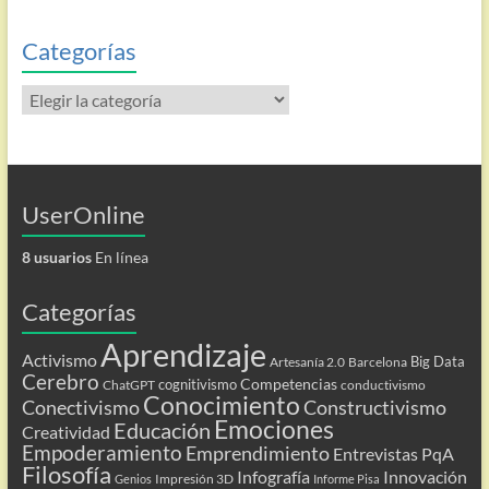
entradas
Categorías
Categorías
UserOnline
8 usuarios
En línea
Categorías
Aprendizaje
Activismo
Big Data
Artesanía 2.0
Barcelona
Cerebro
Competencias
cognitivismo
ChatGPT
conductivismo
Conocimiento
Conectivismo
Constructivismo
Emociones
Educación
Creatividad
Empoderamiento
Emprendimiento
Entrevistas PqA
Filosofía
Infografía
Innovación
Impresión 3D
Genios
Informe Pisa