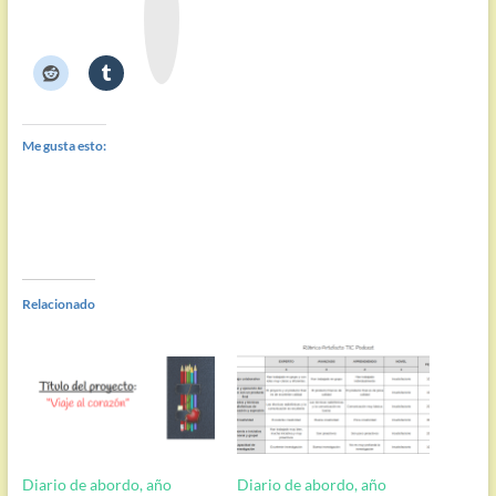
r
n
o
t
e
Me gusta esto:
Relacionado
Diario de abordo, año
Diario de abordo, año