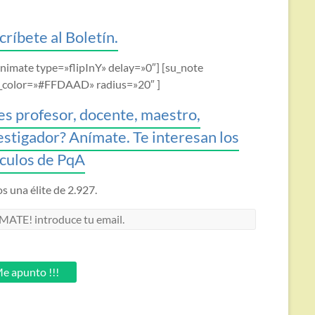
críbete al Boletín.
animate type=»flipInY» delay=»0″] [su_note
_color=»#FFDAAD» radius=»20″ ]
es profesor, docente, maestro,
estigador? Anímate. Te interesan los
ículos de PqA
 una élite de 2.927.
MATE!
oduce
.
e apunto !!!