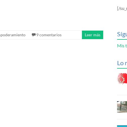
[/su_
Síg
poderamiento
9 comentarios
Leer más
Mis t
Lo 