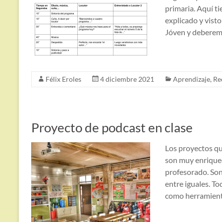
primaria. Aquí ti
explicado y visto
Jóven y deberem
Félix Eroles
4 diciembre 2021
Aprendizaje
,
Re
Proyecto de podcast en clase
Los proyectos q
son muy enriquec
profesorado. Son
entre iguales. T
como herramien