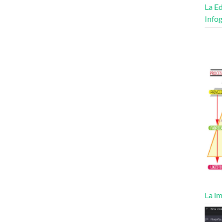
La Ed
Infog
La im