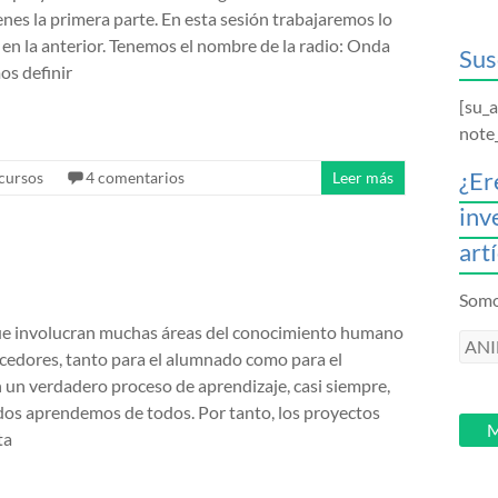
enes la primera parte. En esta sesión trabajaremos lo
 en la anterior. Tenemos el nombre de la radio: Onda
Sus
os definir
[su_
note
¿Er
cursos
4 comentarios
Leer más
inv
art
Somos
ue involucran muchas áreas del conocimiento humano
ANI
edores, tanto para el alumnado como para el
intr
 un verdadero proceso de aprendizaje, casi siempre,
tu
odos aprendemos de todos. Por tanto, los proyectos
email
M
ta