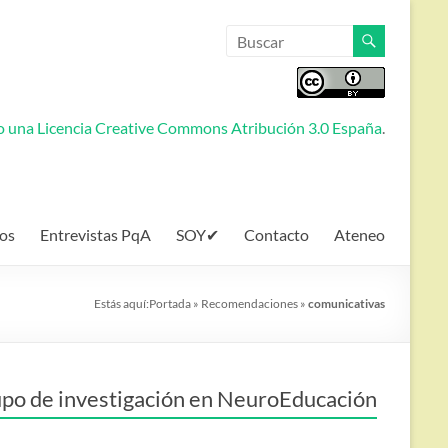
jo una
Licencia Creative Commons Atribución 3.0 España
.
os
Entrevistas PqA
SOY✔
Contacto
Ateneo
Estás aquí:
Portada
»
Recomendaciones
»
comunicativas
po de investigación en NeuroEducación