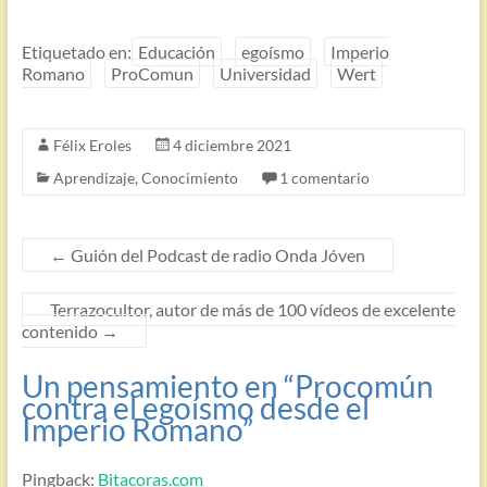
Etiquetado en:
Educación
egoísmo
Imperio
Romano
ProComun
Universidad
Wert
Félix Eroles
4 diciembre 2021
Aprendizaje
,
Conocimiento
1 comentario
←
Guión del Podcast de radio Onda Jóven
Terrazocultor, autor de más de 100 vídeos de excelente
contenido
→
Un pensamiento en “
Procomún
contra el egoísmo desde el
Imperio Romano
”
Pingback:
Bitacoras.com