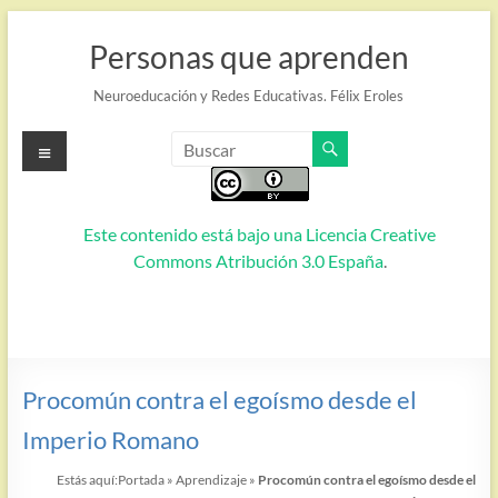
Saltar
al
Personas que aprenden
contenido
Neuroeducación y Redes Educativas. Félix Eroles
Menú
Este contenido está bajo una
Licencia Creative
Commons Atribución 3.0 España
.
Procomún contra el egoísmo desde el
Imperio Romano
Estás aquí:
Portada
»
Aprendizaje
»
Procomún contra el egoísmo desde el