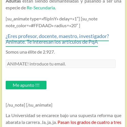
Adultas
están siendo desmanteladas y pasando a ser una
especie de
Re-Secundaria
.
[su_animate type=»flipInY» delay=»1″] [su_note
note_color=»#FFDAAD» radius=»20″ ]
¿Eres profesor, docente, maestro, investigador?
Anímate. Te interesan los artículos de PqA
Somos una élite de 2.927.
ANIMATE!
introduce
tu
email.
Me apunto !!!
[/su_note] [/su_animate]
La Universidad se encarece bajo una supuesta reforma que
abarata la carrera. Ja, ja, ja.
Pasan los grados de cuatro a tres