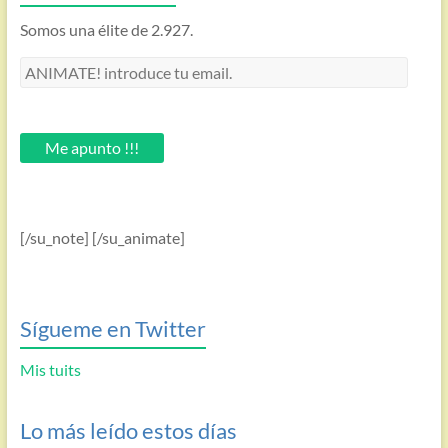
Somos una élite de 2.927.
ANIMATE!
introduce
tu
email.
Me apunto !!!
[/su_note] [/su_animate]
Sígueme en Twitter
Mis tuits
Lo más leído estos días