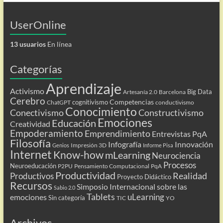
UserOnline
13 usuarios
En línea
Categorías
Aprendizaje
Activismo
Big Data
Artesanía 2.0
Barcelona
Cerebro
Competencias
cognitivismo
ChatGPT
conductivismo
Conocimiento
Conectivismo
Constructivismo
Emociones
Educación
Creatividad
Empoderamiento
Emprendimiento
Entrevistas PqA
Filosofía
Infografía
Innovación
Impresión 3D
Genios
Informe Pisa
Internet
Know-how
mLearning
Neurociencia
Procesos
Neuroeducación
P2PU
Pensamiento Computacional
PqA
Productividad
Realidad
Productivos
Proyecto Didáctico
Recursos
Simposio Internacional sobre las
Sabio 2.0
Tablets
uLearning
emociones
Sin categoría
TIC
YO
Archivos