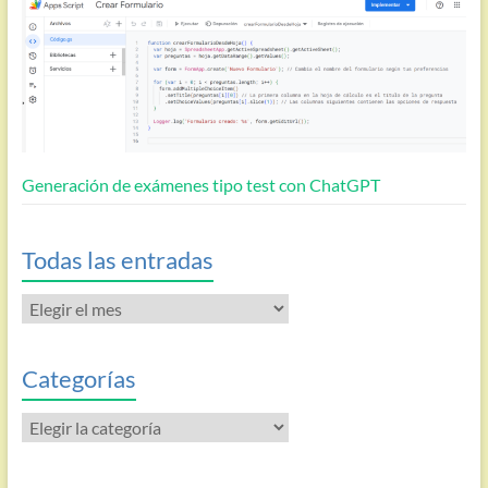
Generación de exámenes tipo test con ChatGPT
Todas las entradas
Todas
las
entradas
Categorías
Categorías