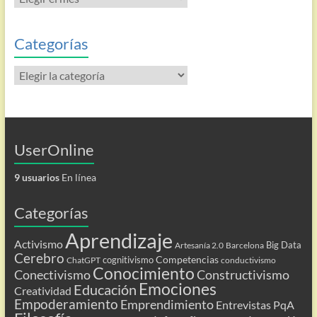
las
entradas
Categorías
Categorías
UserOnline
9 usuarios
En línea
Categorías
Aprendizaje
Activismo
Big Data
Artesanía 2.0
Barcelona
Cerebro
Competencias
cognitivismo
ChatGPT
conductivismo
Conocimiento
Conectivismo
Constructivismo
Emociones
Educación
Creatividad
Empoderamiento
Emprendimiento
Entrevistas PqA