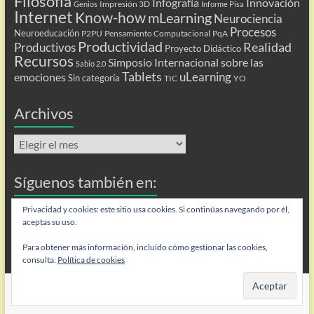
Filosofía
Infografía
Innovación
Impresión 3D
Genios
Informe Pisa
Internet
Know-how
mLearning
Neurociencia
Procesos
Neuroeducación
P2PU
Pensamiento Computacional
PqA
Productividad
Realidad
Productivos
Proyecto Didáctico
Recursos
Simposio Internacional sobre las
Sabio 2.0
Tablets
uLearning
emociones
Sin categoría
TIC
YO
Archivos
Archivos
Síguenos también en:
Flip
Privacidad y cookies: este sitio usa cookies. Si continúas navegando por él,
aceptas su uso.
Para obtener más información, incluido cómo gestionar las cookies,
consulta:
Política de cookies
Copyright © 2026
Personas que aprenden
. Todos los derechos reservados.
Tema
Spacious
de ThemeGrill. Funciona con:
WordPress
.