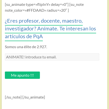
[su_animate type=»flipInY» delay=»0″] [su_note
note_color=»#FFDAAD» radius=»20″ ]
¿Eres profesor, docente, maestro,
investigador? Anímate. Te interesan los
artículos de PqA
Somos una élite de 2.927.
ANIMATE!
introduce
tu
email.
Me apunto !!!
[/su_note] [/su_animate]