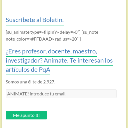
Suscríbete al Boletín.
[su_animate type=»flipInY» delay=»0″] [su_note
note_color=»#FFDAAD» radius=»20″ ]
¿Eres profesor, docente, maestro,
investigador? Anímate. Te interesan los
artículos de PqA
Somos una élite de 2.927.
ANIMATE!
introduce
tu
email.
Me apunto !!!