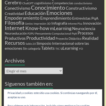
Cerebro
Competencias
cognitivismo
ChatGPT
conductivismo
Conocimiento
Conectivismo
Constructivismo
Emociones
Educación
Creatividad
Empoderamiento
Emprendimiento
Entrevistas PqA
Filosofía
Infografía
Innovación
Impresión 3D
Genios
Informe Pisa
Internet
Know-how
mLearning
Neurociencia
Procesos
Neuroeducación
P2PU
Pensamiento Computacional
PqA
Productividad
Realidad
Productivos
Proyecto Didáctico
Recursos
Simposio Internacional sobre las
Sabio 2.0
Tablets
uLearning
emociones
Sin categoría
TIC
YO
Archivos
Archivos
Síguenos también en:
Flip
Privacidad y cookies: este sitio usa cookies. Si continúas navegando por él,
aceptas su uso.
Para obtener más información, incluido cómo gestionar las cookies,