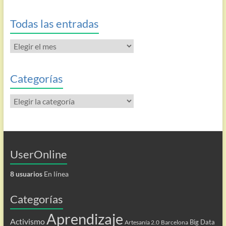
Todas las entradas
Todas
las
entradas
Categorías
Categorías
UserOnline
8 usuarios
En línea
Categorías
Aprendizaje
Activismo
Big Data
Artesanía 2.0
Barcelona