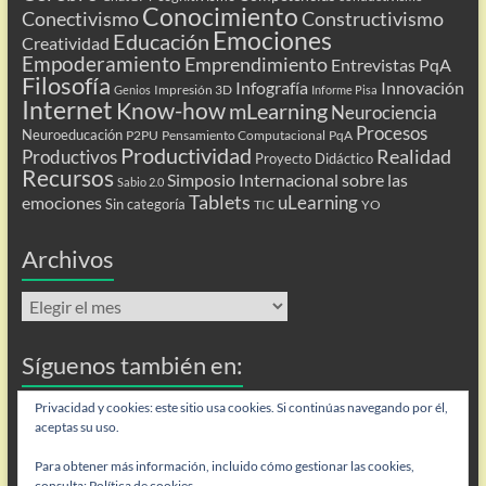
Conocimiento
Conectivismo
Constructivismo
Emociones
Educación
Creatividad
Empoderamiento
Emprendimiento
Entrevistas PqA
Filosofía
Infografía
Innovación
Impresión 3D
Genios
Informe Pisa
Internet
Know-how
mLearning
Neurociencia
Procesos
Neuroeducación
P2PU
Pensamiento Computacional
PqA
Productividad
Realidad
Productivos
Proyecto Didáctico
Recursos
Simposio Internacional sobre las
Sabio 2.0
Tablets
uLearning
emociones
Sin categoría
TIC
YO
Archivos
Archivos
Síguenos también en:
Flip
Privacidad y cookies: este sitio usa cookies. Si continúas navegando por él,
aceptas su uso.
Para obtener más información, incluido cómo gestionar las cookies,
consulta:
Política de cookies