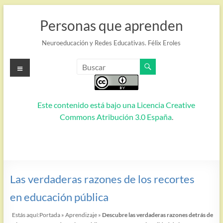
Saltar
al
Personas que aprenden
contenido
Neuroeducación y Redes Educativas. Félix Eroles
Menú
Este contenido está bajo una
Licencia Creative
Commons Atribución 3.0 España
.
Las verdaderas razones de los recortes
en educación pública
Estás aquí:
Portada
»
Aprendizaje
»
Descubre las verdaderas razones detrás de