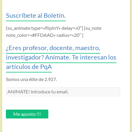
Suscríbete al Boletín.
[su_animate type=»flipInY» delay=»0″] [su_note
note_color=»#FFDAAD» radius=»20″ ]
¿Eres profesor, docente, maestro,
investigador? Anímate. Te interesan los
artículos de PqA
Somos una élite de 2.927.
ANIMATE!
introduce
tu
email.
Me apunto !!!