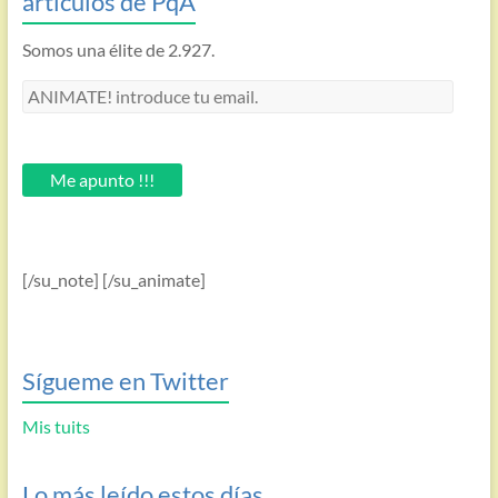
artículos de PqA
Somos una élite de 2.927.
ANIMATE!
introduce
tu
email.
Me apunto !!!
[/su_note] [/su_animate]
Sígueme en Twitter
Mis tuits
Lo más leído estos días