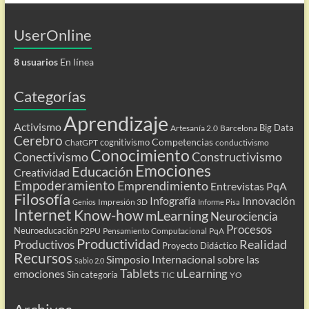
UserOnline
8 usuarios
En línea
Categorías
Aprendizaje
Activismo
Big Data
Artesanía 2.0
Barcelona
Cerebro
Competencias
cognitivismo
ChatGPT
conductivismo
Conocimiento
Conectivismo
Constructivismo
Emociones
Educación
Creatividad
Empoderamiento
Emprendimiento
Entrevistas PqA
Filosofía
Infografía
Innovación
Impresión 3D
Genios
Informe Pisa
Internet
Know-how
mLearning
Neurociencia
Procesos
Neuroeducación
P2PU
Pensamiento Computacional
PqA
Productividad
Realidad
Productivos
Proyecto Didáctico
Recursos
Simposio Internacional sobre las
Sabio 2.0
Tablets
uLearning
emociones
Sin categoría
TIC
YO