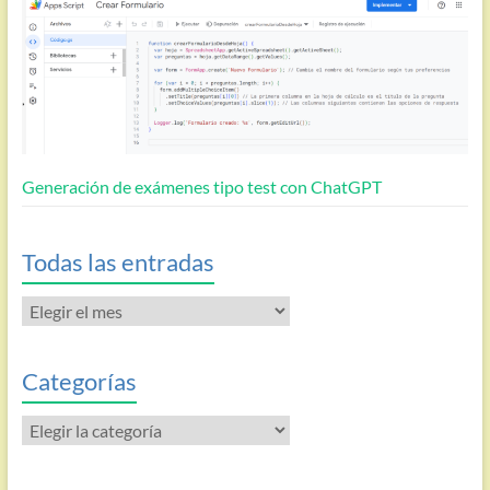
Generación de exámenes tipo test con ChatGPT
Todas las entradas
Todas
las
entradas
Categorías
Categorías