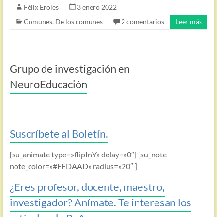
Félix Eroles
3 enero 2022
Comunes
,
De los comunes
2 comentarios
Leer más
Grupo de investigación en
NeuroEducación
Suscríbete al Boletín.
[su_animate type=»flipInY» delay=»0″] [su_note
note_color=»#FFDAAD» radius=»20″ ]
¿Eres profesor, docente, maestro,
investigador? Anímate. Te interesan los