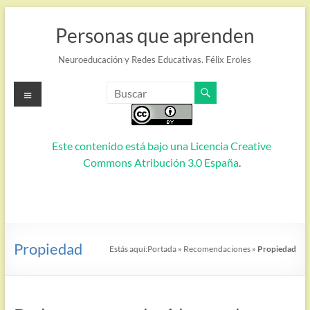
Saltar
al
Personas que aprenden
contenido
Neuroeducación y Redes Educativas. Félix Eroles
Menú
Este contenido está bajo una
Licencia Creative
Commons Atribución 3.0 España
.
Propiedad
Estás aquí:
Portada
»
Recomendaciones
»
Propiedad