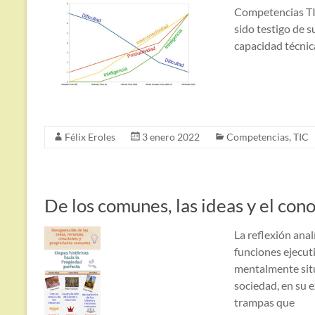
Competencias TIC
sido testigo de s
capacidad técnic
Félix Eroles
3 enero 2022
Competencias
,
TIC
De los comunes, las ideas y el con
La reflexión anal
funciones ejecut
mentalmente situ
sociedad, en su 
trampas que