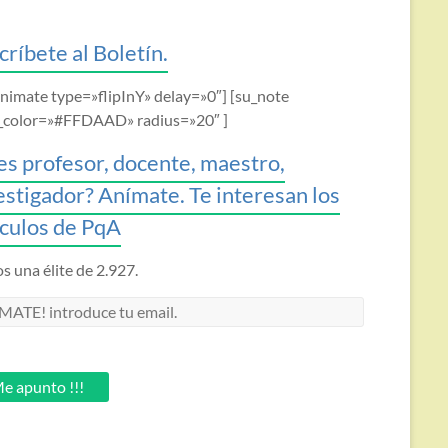
críbete al Boletín.
animate type=»flipInY» delay=»0″] [su_note
_color=»#FFDAAD» radius=»20″ ]
es profesor, docente, maestro,
estigador? Anímate. Te interesan los
ículos de PqA
 una élite de 2.927.
MATE!
oduce
.
e apunto !!!