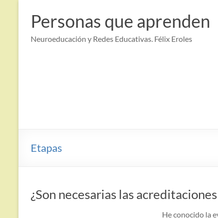
Saltar
al
Personas que aprenden
contenido
Neuroeducación y Redes Educativas. Félix Eroles
Etapas
¿Son necesarias las acreditacione
He conocido la e