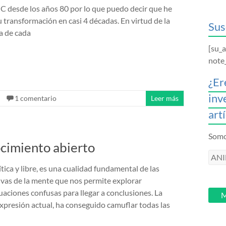
 desde los años 80 por lo que puedo decir que he
u transformación en casi 4 décadas. En virtud de la
Sus
a de cada
[su_
note
¿Er
inv
1 comentario
Leer más
art
Somos
ocimiento abierto
ANI
intr
ítica y libre, es una cualidad fundamental de las
tu
ivas de la mente que nos permite explorar
email
aciones confusas para llegar a conclusiones. La
M
expresión actual, ha conseguido camuflar todas las