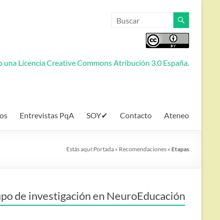
jo una
Licencia Creative Commons Atribución 3.0 España
.
os
Entrevistas PqA
SOY✔
Contacto
Ateneo
Estás aquí:
Portada
»
Recomendaciones
»
Etapas
po de investigación en NeuroEducación