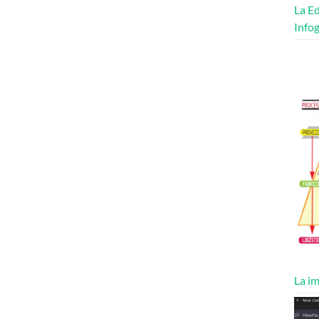
La Ed
Infog
La im