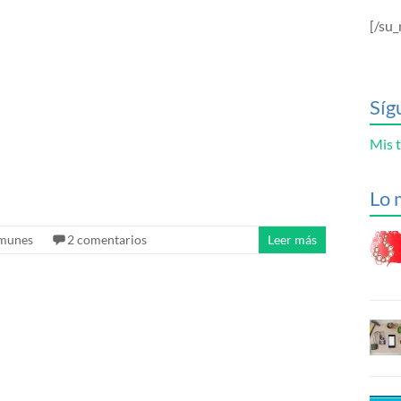
[/su_
Síg
Mis t
Lo 
omunes
2 comentarios
Leer más