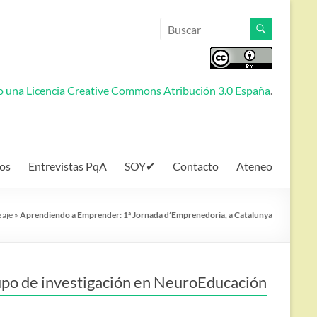
jo una
Licencia Creative Commons Atribución 3.0 España
.
os
Entrevistas PqA
SOY✔
Contacto
Ateneo
zaje
»
Aprendiendo a Emprender: 1ª Jornada d’Emprenedoria, a Catalunya
po de investigación en NeuroEducación