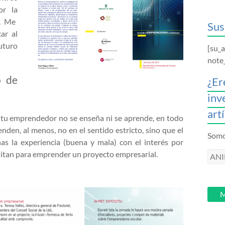
or la
. Me
Sus
ar al
uturo
[su_
note
o de
¿Er
inv
art
ritu emprendedor no se enseña ni se aprende, en todo
nden, al menos, no en el sentido estricto, sino que el
Somos
s la experiencia (buena y mala) con el interés por
sitan para emprender un proyecto empresarial.
ANI
intr
tu
email
M