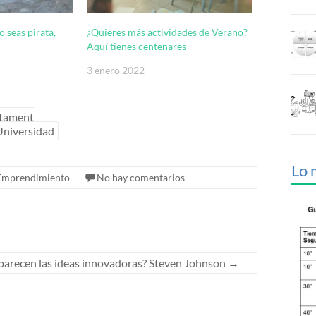
o seas pirata,
¿Quieres más actividades de Verano?
Aquí tienes centenares
3 enero 2022
tament
Universidad
Lo 
Emprendimiento
No hay comentarios
arecen las ideas innovadoras? Steven Johnson
→