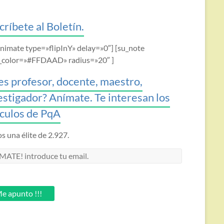
críbete al Boletín.
animate type=»flipInY» delay=»0″] [su_note
_color=»#FFDAAD» radius=»20″ ]
es profesor, docente, maestro,
estigador? Anímate. Te interesan los
ículos de PqA
 una élite de 2.927.
MATE!
oduce
.
e apunto !!!