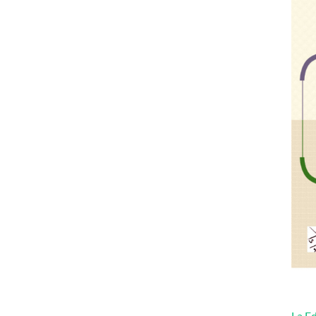
La Ed