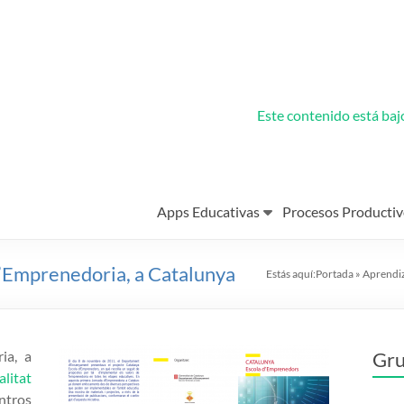
Este contenido está ba
Apps Educativas
Procesos Productiv
’Emprenedoria, a Catalunya
Estás aquí:
Portada
»
Aprendi
ia, a
Gru
litat
ntros