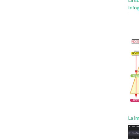
Infog
La im