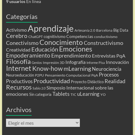
9 usuarios
En línea
Categorías
Aprendizaje
Activismo
Big Data
Artesanía 2.0
Barcelona
Cerebro
Competencias
cognitivismo
ChatGPT
conductivismo
Conocimiento
Conectivismo
Constructivismo
Emociones
Educación
Creatividad
Empoderamiento
Emprendimiento
Entrevistas PqA
Filosofía
Infografía
Innovación
Impresión 3D
Genios
Informe Pisa
Internet
Know-how
mLearning
Neurociencia
Procesos
Neuroeducación
P2PU
Pensamiento Computacional
PqA
Productividad
Realidad
Productivos
Proyecto Didáctico
Recursos
Simposio Internacional sobre las
Sabio 2.0
Tablets
uLearning
emociones
Sin categoría
TIC
YO
Archivos
Archivos