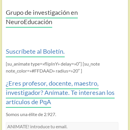
Grupo de investigación en
NeuroEducación
Suscríbete al Boletín.
[su_animate type=»flipInY» delay=»0″] [su_note
note_color=»#FFDAAD» radius=»20″ ]
¿Eres profesor, docente, maestro,
investigador? Anímate. Te interesan los
artículos de PqA
Somos una élite de 2.927.
ANIMATE!