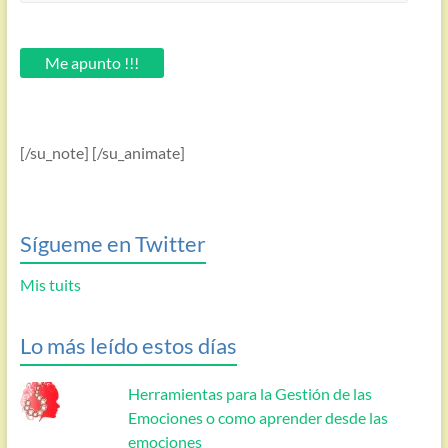
introduce
tu
email.
Me apunto !!!
[/su_note] [/su_animate]
Sígueme en Twitter
Mis tuits
Lo más leído estos días
Herramientas para la Gestión de las
Emociones o como aprender desde las
emociones