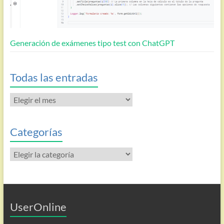
Generación de exámenes tipo test con ChatGPT
Todas las entradas
Todas
las
entradas
Categorías
Categorías
UserOnline