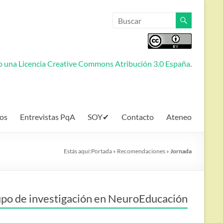
jo una
Licencia Creative Commons Atribución 3.0 España
.
os
Entrevistas PqA
SOY✔
Contacto
Ateneo
Estás aquí:
Portada
»
Recomendaciones
»
Jornada
po de investigación en NeuroEducación