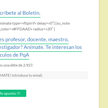
críbete al Boletín.
animate type=»flipInY» delay=»0″] [su_note
_color=»#FFDAAD» radius=»20″ ]
es profesor, docente, maestro,
estigador? Anímate. Te interesan los
ículos de PqA
 una élite de 2.927.
MATE!
oduce
.
e apunto !!!