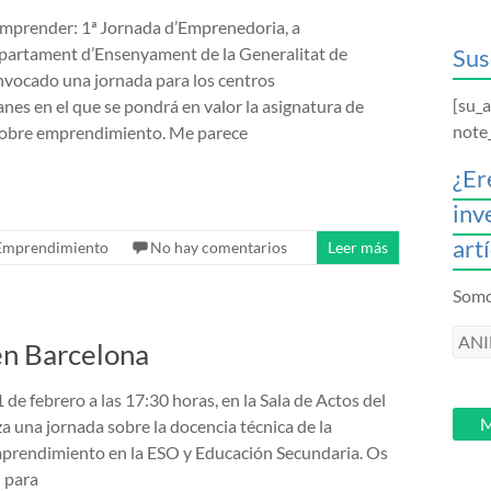
mprender: 1ª Jornada d’Emprenedoria, a
epartament d’Ensenyament de la Generalitat de
Sus
vocado una jornada para los centros
[su_
anes en el que se pondrá en valor la asignatura de
note
sobre emprendimiento. Me parece
¿Er
inv
art
Emprendimiento
No hay comentarios
Leer más
Somos
ANI
n Barcelona
intr
tu
 de febrero a las 17:30 horas, en la Sala de Actos del
email
M
a una jornada sobre la docencia técnica de la
mprendimiento en la ESO y Educación Secundaria. Os
n para