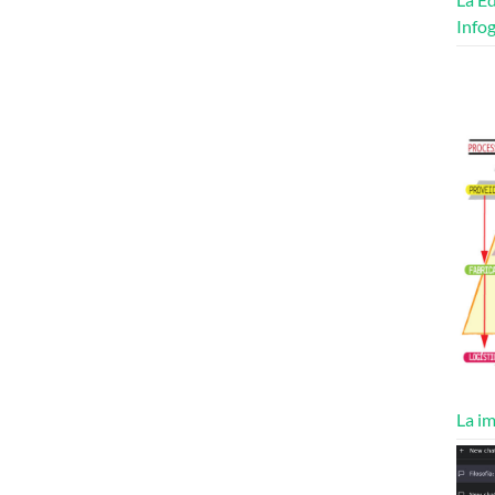
Infog
La im