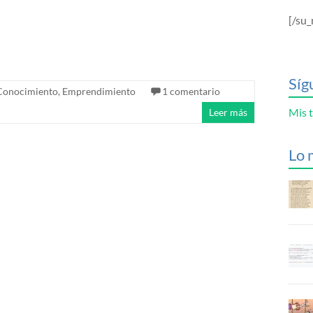
[/su_
Síg
Conocimiento
,
Emprendimiento
1 comentario
Mis t
Leer más
Lo 