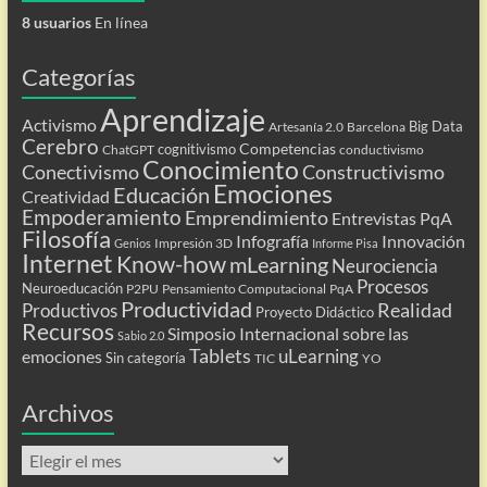
8 usuarios
En línea
Categorías
Aprendizaje
Activismo
Big Data
Artesanía 2.0
Barcelona
Cerebro
Competencias
cognitivismo
ChatGPT
conductivismo
Conocimiento
Conectivismo
Constructivismo
Emociones
Educación
Creatividad
Empoderamiento
Emprendimiento
Entrevistas PqA
Filosofía
Infografía
Innovación
Impresión 3D
Genios
Informe Pisa
Internet
Know-how
mLearning
Neurociencia
Procesos
Neuroeducación
P2PU
Pensamiento Computacional
PqA
Productividad
Realidad
Productivos
Proyecto Didáctico
Recursos
Simposio Internacional sobre las
Sabio 2.0
Tablets
uLearning
emociones
Sin categoría
TIC
YO
Archivos
Archivos