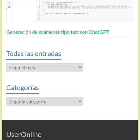
Generación de exámenes tipo test con ChatGPT
Todas las entradas
Todas
las
entradas
Categorías
Categorías
UserOnline