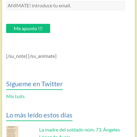
ANIMATE!
introduce
tu
email.
Me apunto !!!
[/su_note] [/su_animate]
Sígueme en Twitter
Mis tuits
Lo más leído estos días
La madre del soldado núm. 73, Ángeles
López de Ayala