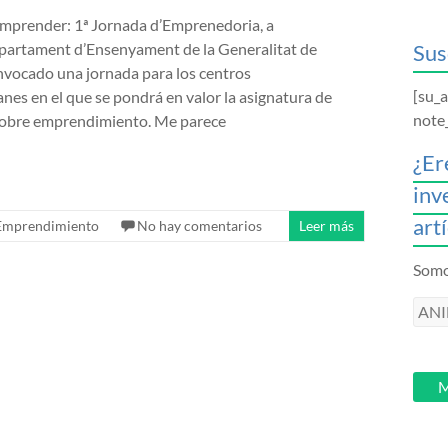
mprender: 1ª Jornada d’Emprenedoria, a
epartament d’Ensenyament de la Generalitat de
Sus
vocado una jornada para los centros
[su_
anes en el que se pondrá en valor la asignatura de
note
sobre emprendimiento. Me parece
¿Er
inv
art
Emprendimiento
No hay comentarios
Leer más
Somos
ANI
intr
tu
email
M