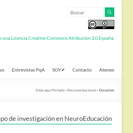
jo una
Licencia Creative Commons Atribución 3.0 España
.
os
Entrevistas PqA
SOY✔
Contacto
Ateneo
Estás aquí:
Portada
»
Recomendaciones
»
Docentes
po de investigación en NeuroEducación