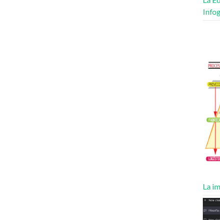
Infog
La im