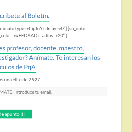
críbete al Boletín.
animate type=»flipInY» delay=»0″] [su_note
_color=»#FFDAAD» radius=»20″ ]
es profesor, docente, maestro,
estigador? Anímate. Te interesan los
ículos de PqA
 una élite de 2.927.
MATE!
oduce
.
e apunto !!!