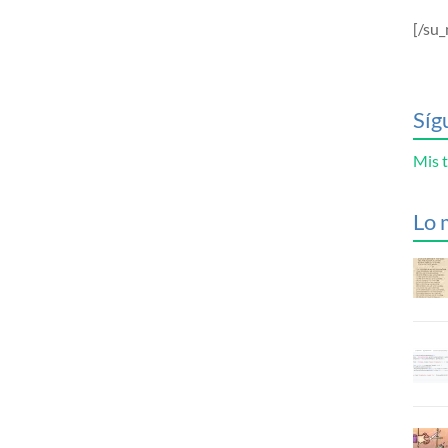
[/su_
Síg
Mis t
Lo 