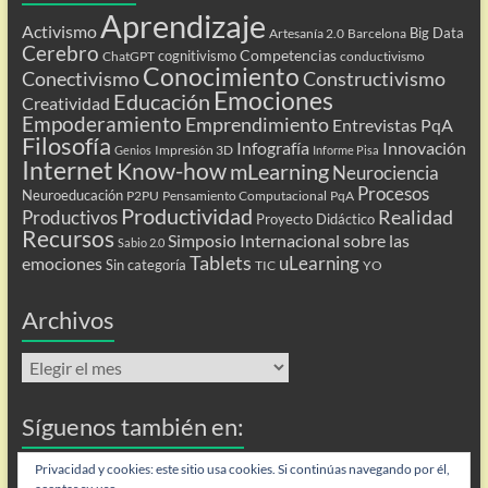
Aprendizaje
Activismo
Big Data
Artesanía 2.0
Barcelona
Cerebro
Competencias
cognitivismo
ChatGPT
conductivismo
Conocimiento
Conectivismo
Constructivismo
Emociones
Educación
Creatividad
Empoderamiento
Emprendimiento
Entrevistas PqA
Filosofía
Infografía
Innovación
Impresión 3D
Genios
Informe Pisa
Internet
Know-how
mLearning
Neurociencia
Procesos
Neuroeducación
P2PU
Pensamiento Computacional
PqA
Productividad
Realidad
Productivos
Proyecto Didáctico
Recursos
Simposio Internacional sobre las
Sabio 2.0
Tablets
uLearning
emociones
Sin categoría
TIC
YO
Archivos
Archivos
Síguenos también en:
Flip
Privacidad y cookies: este sitio usa cookies. Si continúas navegando por él,