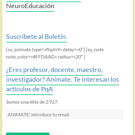
NeuroEducación
Suscríbete al Boletín.
[su_animate type=»flipInY» delay=»0″] [su_note
note_color=»#FFDAAD» radius=»20″ ]
¿Eres profesor, docente, maestro,
investigador? Anímate. Te interesan los
artículos de PqA
Somos una élite de 2.927.
ANIMATE!
introduce
tu
email.