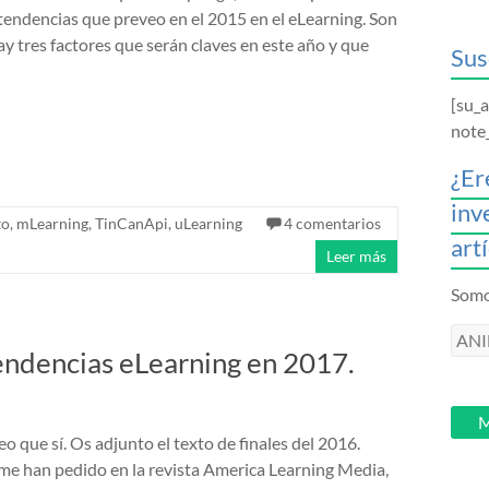
y tendencias que preveo en el 2015 en el eLearning. Son
ay tres factores que serán claves en este año y que
Sus
[su_
note
¿Er
inv
to
,
mLearning
,
TinCanApi
,
uLearning
4 comentarios
art
Leer más
Somos
ANI
endencias eLearning en 2017.
intr
tu
email
M
o que sí. Os adjunto el texto de finales del 2016.
e han pedido en la revista America Learning Media,