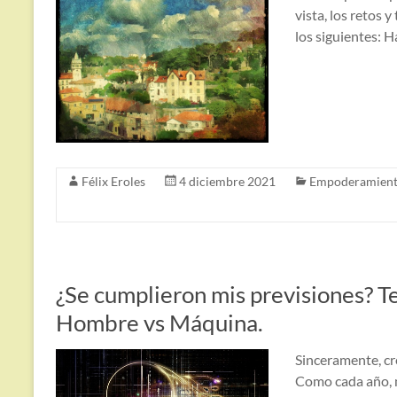
vista, los retos 
los siguientes: H
Félix Eroles
4 diciembre 2021
Empoderamien
¿Se cumplieron mis previsiones? T
Hombre vs Máquina.
Sinceramente, cre
Como cada año, m