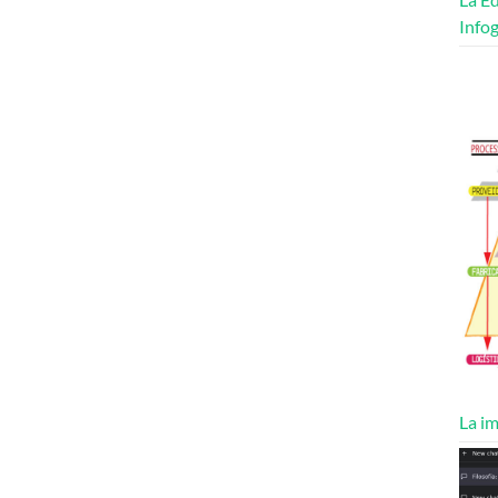
Infog
La im