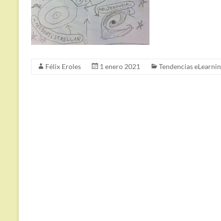
Félix Eroles
1 enero 2021
Tendencias eLearni