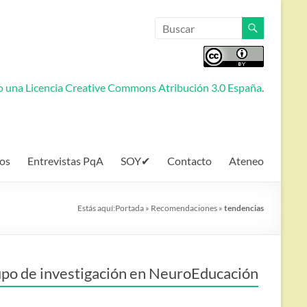
jo una
Licencia Creative Commons Atribución 3.0 España
.
os
Entrevistas PqA
SOY✔
Contacto
Ateneo
Estás aquí:
Portada
»
Recomendaciones
»
tendencias
po de investigación en NeuroEducación