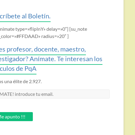
críbete al Boletín.
animate type=»flipInY» delay=»0″] [su_note
_color=»#FFDAAD» radius=»20″ ]
es profesor, docente, maestro,
estigador? Anímate. Te interesan los
ículos de PqA
 una élite de 2.927.
MATE!
oduce
.
e apunto !!!