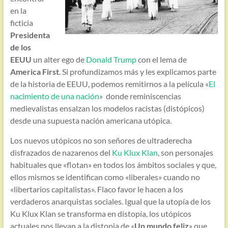
en la
ficticia
Presidenta
de los
EEUU
un alter ego de
Donald Trump
con el lema de
America First
. Si profundizamos más y les explicamos parte
de la historia de EEUU, podemos remitirnos a la película «
El
nacimiento de una nación
» donde reminiscencias
medievalistas ensalzan los modelos racistas (distópicos)
desde una supuesta nación americana utópica.
Los nuevos utópicos no son señores de ultraderecha
disfrazados de nazarenos del
Ku Klux Klan
, son personajes
habituales que «flotan» en todos los ámbitos sociales y que,
ellos mismos se identifican como «liberales» cuando no
«libertarios capitalistas». Flaco favor le hacen a los
verdaderos anarquistas sociales. Igual que la utopía de los
Ku Klux Klan se transforma en distopía, los utópicos
actuales nos llevan a la distopia de «
Un mundo feliz
» que