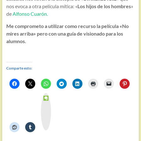
nos evoca a otra película mítica: «
Los hijos de los hombres
»
de
Alfonso Cuarón.
Me comprometo a utilizar como recurso la película «No
mires arriba» pero con una guía de visionado para los
alumnos.
Comparte esto:
E
v
e
r
n
o
t
e