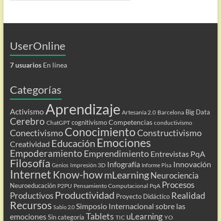
UserOnline
7 usuarios
En línea
Categorías
Aprendizaje
Activismo
Big Data
Artesanía 2.0
Barcelona
Cerebro
Competencias
cognitivismo
ChatGPT
conductivismo
Conocimiento
Conectivismo
Constructivismo
Emociones
Educación
Creatividad
Empoderamiento
Emprendimiento
Entrevistas PqA
Filosofía
Infografía
Innovación
Impresión 3D
Genios
Informe Pisa
Internet
Know-how
mLearning
Neurociencia
Procesos
Neuroeducación
P2PU
Pensamiento Computacional
PqA
Productividad
Realidad
Productivos
Proyecto Didáctico
Recursos
Simposio Internacional sobre las
Sabio 2.0
Tablets
uLearning
emociones
Sin categoría
TIC
YO