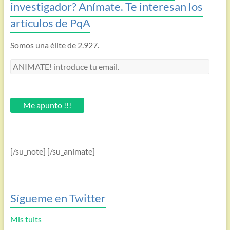
investigador? Anímate. Te interesan los
artículos de PqA
Somos una élite de 2.927.
ANIMATE!
introduce
tu
email.
Me apunto !!!
[/su_note] [/su_animate]
Sígueme en Twitter
Mis tuits