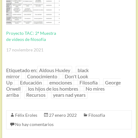
Proyecto TAC: 2ª Muestra
de vídeos de filosofía
17 noviembre 2021
Etiquetado en:
Aldous Huxley
black
mirror
Conocimiento
Don't Look
Up
Educación
emociones
Filosofía
George
Orwell
los hijos de los hombres
No mires
arriba
Recursos
years nad years
Félix Eroles
27 enero 2022
Filosofía
No hay comentarios