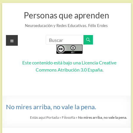
Saltar
al
Personas que aprenden
contenido
Neuroeducación y Redes Educativas. Félix Eroles
Menú
Este contenido está bajo una
Licencia Creative
Commons Atribución 3.0 España
.
No mires arriba, no vale la pena.
Estás aquí:
Portada
»
Filosofía
»
No mires arriba, no vale la pena.