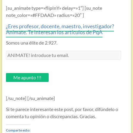
[su_animate type=»flipInY» delay=»1″] [su_note
note_color=»#FFDAAD» radius=»20″ ]
¿Eres profesor, docente, maestro, investigador?
Anímate. Te interesan los artículos de PqA
Somos una élite de 2.927.
ANIMATE!
introduce
tu
email.
Me apunto !!!
[/su_note] [/su_animate]
Si te parece interesante este post, por favor, difúndelo o
comenta tu opinión o discrepancias. Gracias.
Comparte esto: