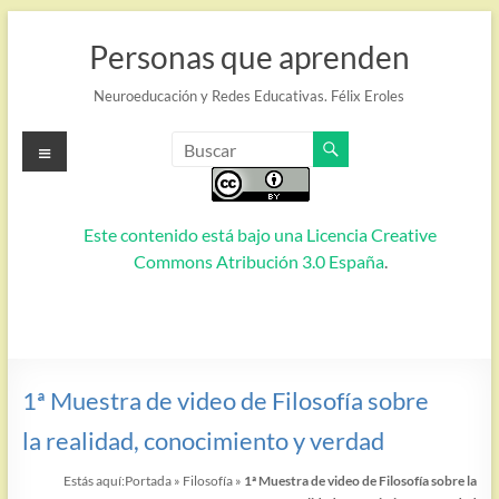
Saltar
al
Personas que aprenden
contenido
Neuroeducación y Redes Educativas. Félix Eroles
Menú
Este contenido está bajo una
Licencia Creative
Commons Atribución 3.0 España
.
1ª Muestra de video de Filosofía sobre
la realidad, conocimiento y verdad
Estás aquí:
Portada
»
Filosofía
»
1ª Muestra de video de Filosofía sobre la