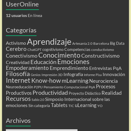
UserOnline
12 usuarios
En línea
Categorías
Aprendizaje
Activismo
Big Data
Artesanía 2.0
Barcelona
Cerebro
Competencias
cognitivismo
ChatGPT
conductivismo
Conocimiento
Conectivismo
Constructivismo
Emociones
Educación
Creatividad
Empoderamiento
Emprendimiento
Entrevistas PqA
Filosofía
Infografía
Innovación
Impresión 3D
Genios
Informe Pisa
Internet
Know-how
mLearning
Neurociencia
Procesos
Neuroeducación
P2PU
Pensamiento Computacional
PqA
Productividad
Realidad
Productivos
Proyecto Didáctico
Recursos
Simposio Internacional sobre las
Sabio 2.0
Tablets
uLearning
emociones
Sin categoría
TIC
YO
Archivos