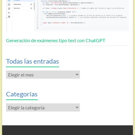
Generación de exámenes tipo test con ChatGPT
Todas las entradas
Todas
las
entradas
Categorías
Categorías