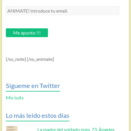
ANIMATE!
introduce
tu
email.
Me apunto !!!
[/su_note] [/su_animate]
Sígueme en Twitter
Mis tuits
Lo más leído estos días
La madre del soldado núm. 73, Ángeles