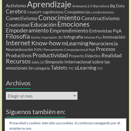
Aprendizaje
Activismo
Big Data
Artesanía 2.0
Barcelona
Cerebro
Competencias
cognitivismo
ChatGPT
conductivismo
Conocimiento
Conectivismo
Constructivismo
Emociones
Educación
Creatividad
Empoderamiento
Emprendimiento
Entrevistas PqA
Filosofía
Infografía
Innovación
Impresión 3D
Genios
Informe Pisa
Internet
Know-how
mLearning
Neurociencia
Procesos
Neuroeducación
P2PU
Pensamiento Computacional
PqA
Productividad
Realidad
Productivos
Proyecto Didáctico
Recursos
Simposio Internacional sobre las
Sabio 2.0
Tablets
uLearning
emociones
Sin categoría
TIC
YO
Archivos
Archivos
Síguenos también en:
Flip
Privacidad y cookies: este sitio usa cookies. Si continúas navegando por él,
aceptas su uso.