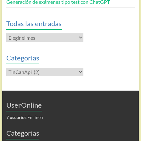
Generación de exámenes tipo test con ChatGPT
Todas las entradas
Todas
las
entradas
Categorías
Categorías
UserOnline
7 usuarios
En línea
Categorías