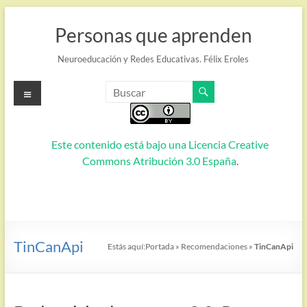
Saltar
al
Personas que aprenden
contenido
Neuroeducación y Redes Educativas. Félix Eroles
Menú
Este contenido está bajo una
Licencia Creative
Commons Atribución 3.0 España
.
TinCanApi
Estás aquí:
Portada
»
Recomendaciones
»
TinCanApi