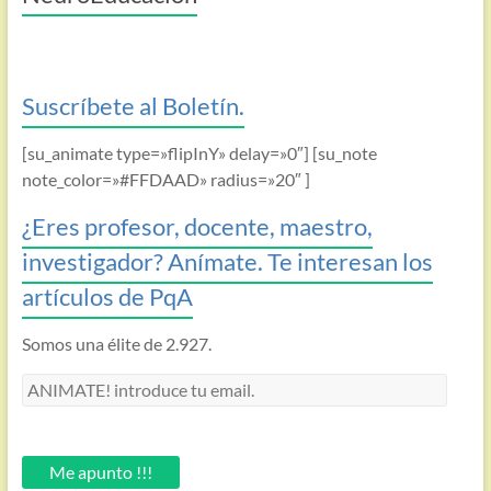
Suscríbete al Boletín.
[su_animate type=»flipInY» delay=»0″] [su_note
note_color=»#FFDAAD» radius=»20″ ]
¿Eres profesor, docente, maestro,
investigador? Anímate. Te interesan los
artículos de PqA
Somos una élite de 2.927.
ANIMATE!
introduce
tu
email.
Me apunto !!!