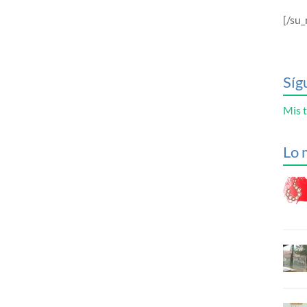
[/su_
Síg
Mis t
Lo 