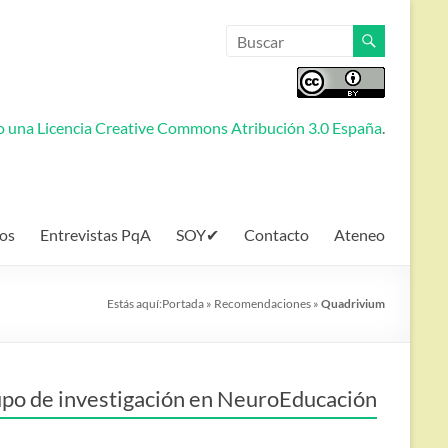
jo una
Licencia Creative Commons Atribución 3.0 España
.
os
Entrevistas PqA
SOY✔
Contacto
Ateneo
Estás aquí:
Portada
»
Recomendaciones
»
Quadrivium
po de investigación en NeuroEducación