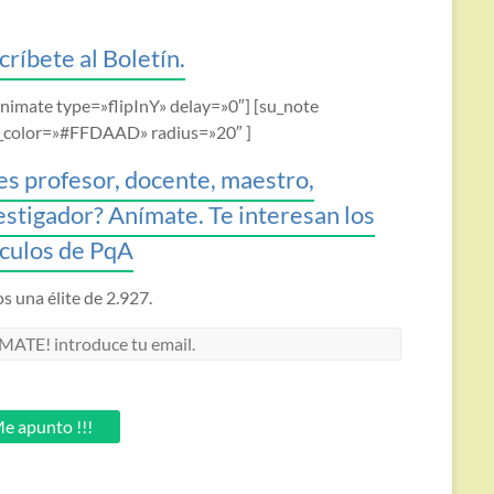
críbete al Boletín.
animate type=»flipInY» delay=»0″] [su_note
_color=»#FFDAAD» radius=»20″ ]
es profesor, docente, maestro,
estigador? Anímate. Te interesan los
ículos de PqA
 una élite de 2.927.
MATE!
oduce
.
e apunto !!!