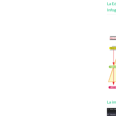
La Ed
Infog
La im