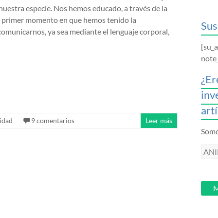
 nuestra especie. Nos hemos educado, a través de la
el primer momento en que hemos tenido la
Sus
omunicarnos, ya sea mediante el lenguaje corporal,
[su_
note
¿Er
inv
art
idad
9 comentarios
Leer más
Somos
ANI
intr
tu
email
M