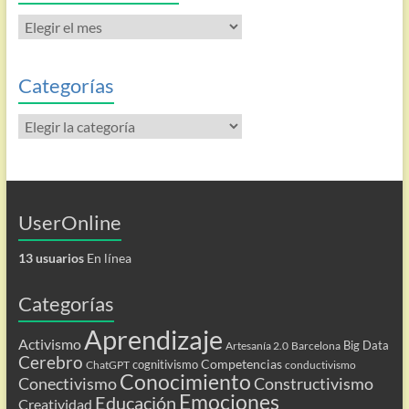
Todas
las
entradas
Categorías
Categorías
UserOnline
13 usuarios
En línea
Categorías
Aprendizaje
Activismo
Big Data
Artesanía 2.0
Barcelona
Cerebro
Competencias
cognitivismo
ChatGPT
conductivismo
Conocimiento
Conectivismo
Constructivismo
Emociones
Educación
Creatividad