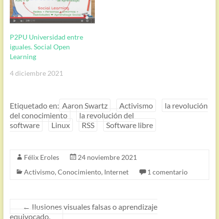
P2PU Universidad entre
iguales. Social Open
Learning
4 diciembre 2021
Etiquetado en:
Aaron Swartz
Activismo
la revolución
del conocimiento
la revolución del
software
Linux
RSS
Software libre
Félix Eroles
24 noviembre 2021
Activismo
,
Conocimiento
,
Internet
1 comentario
←
Ilusiones visuales falsas o aprendizaje
equivocado.