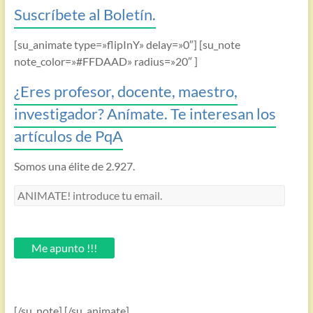
Suscríbete al Boletín.
[su_animate type=»flipInY» delay=»0″] [su_note
note_color=»#FFDAAD» radius=»20″ ]
¿Eres profesor, docente, maestro,
investigador? Anímate. Te interesan los
artículos de PqA
Somos una élite de 2.927.
ANIMATE!
introduce
tu
email.
Me apunto !!!
[/su_note] [/su_animate]