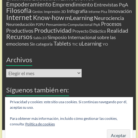
Empoderamiento
Emprendimiento
Entrevistas PqA
Filosofía
Infografía
Innovación
Impresión 3D
Genios
Informe Pisa
Internet
Know-how
mLearning
Neurociencia
Procesos
Neuroeducación
P2PU
Pensamiento Computacional
PqA
Productividad
Realidad
Productivos
Proyecto Didáctico
Recursos
Simposio Internacional sobre las
Sabio 2.0
Tablets
uLearning
emociones
Sin categoría
TIC
YO
Archivos
Archivos
Síguenos también en:
Flip
Privacidad y cookies: este sitio usa cookies. Si continúas navegando por él,
aceptas su uso.
Para obtener más información, incluido cómo gestionar las cookies,
consulta:
Política de cookies
Copyright © 2026
Personas que aprenden
. Todos los derechos reservados.