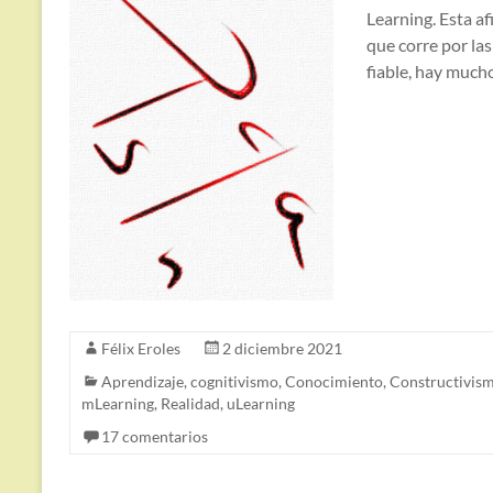
Learning. Esta af
que corre por la
fiable, hay much
Félix Eroles
2 diciembre 2021
Aprendizaje
,
cognitivismo
,
Conocimiento
,
Constructivis
mLearning
,
Realidad
,
uLearning
17 comentarios