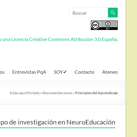
jo una
Licencia Creative Commons Atribución 3.0 España
.
os
Entrevistas PqA
SOY✔
Contacto
Ateneo
Estás aquí:
Portada
»
Recomendaciones
»
Principios del Aprendizaje
po de investigación en NeuroEducación