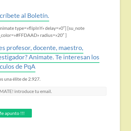
críbete al Boletín.
animate type=»flipInY» delay=»0″] [su_note
_color=»#FFDAAD» radius=»20″ ]
es profesor, docente, maestro,
estigador? Anímate. Te interesan los
ículos de PqA
 una élite de 2.927.
MATE!
oduce
.
e apunto !!!