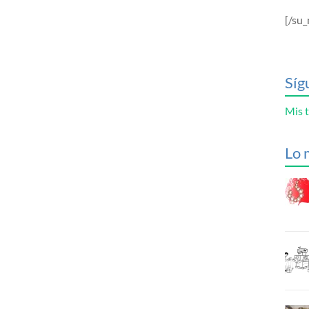
[/su_
Síg
Mis t
Lo 