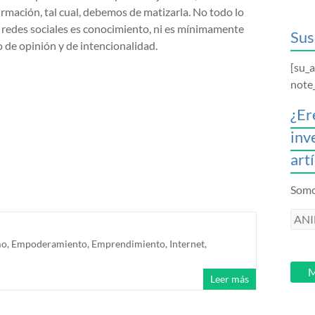
irmación, tal cual, debemos de matizarla. No todo lo
s redes sociales es conocimiento, ni es mínimamente
Sus
o de opinión y de intencionalidad.
[su_
note
¿Er
inv
art
Somos
ANI
intr
mo
,
Empoderamiento
,
Emprendimiento
,
Internet
,
tu
email
M
Leer más