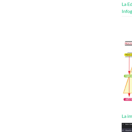
La Ed
Infog
La im