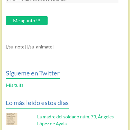
introduce
tu
email.
Me apunto !!!
[/su_note] [/su_animate]
Sígueme en Twitter
Mis tuits
Lo más leído estos días
La madre del soldado núm. 73, Ángeles
López de Ayala