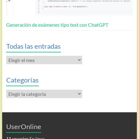
Generación de exámenes tipo test con ChatGPT
Todas las entradas
Todas
las
entradas
Categorías
Categorías
UserOnline
11 usuarios
En línea