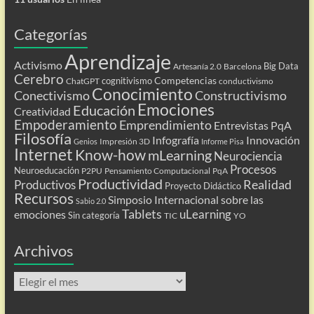
Categorías
Aprendizaje
Activismo
Big Data
Artesanía 2.0
Barcelona
Cerebro
Competencias
cognitivismo
ChatGPT
conductivismo
Conocimiento
Conectivismo
Constructivismo
Emociones
Educación
Creatividad
Empoderamiento
Emprendimiento
Entrevistas PqA
Filosofía
Infografía
Innovación
Impresión 3D
Genios
Informe Pisa
Internet
Know-how
mLearning
Neurociencia
Procesos
Neuroeducación
P2PU
Pensamiento Computacional
PqA
Productividad
Realidad
Productivos
Proyecto Didáctico
Recursos
Simposio Internacional sobre las
Sabio 2.0
Tablets
uLearning
emociones
Sin categoría
TIC
YO
Archivos
Archivos