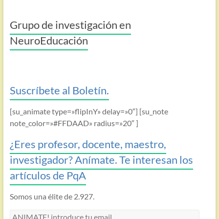
Grupo de investigación en
NeuroEducación
Suscríbete al Boletín.
[su_animate type=»flipInY» delay=»0″] [su_note
note_color=»#FFDAAD» radius=»20″ ]
¿Eres profesor, docente, maestro,
investigador? Anímate. Te interesan los
artículos de PqA
Somos una élite de 2.927.
ANIMATE!