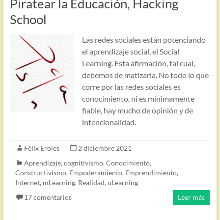
Piratear la Educación, Hacking
School
Las redes sociales están potenciando
el aprendizaje social, el Social
Learning. Esta afirmación, tal cual,
debemos de matizarla. No todo lo que
corre por las redes sociales es
conocimiento, ni es mínimamente
fiable, hay mucho de opinión y de
intencionalidad.
Félix Eroles
2 diciembre 2021
Aprendizaje
,
cognitivismo
,
Conocimiento
,
Constructivismo
,
Empoderamiento
,
Emprendimiento
,
Internet
,
mLearning
,
Realidad
,
uLearning
17 comentarios
Leer más