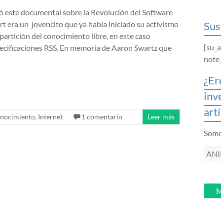
ó este documental sobre la Revolución del Software
rt era un jovencito que ya había iniciado su activismo
Sus
partición del conocimiento libre, en este caso
[su_
ecificaciones RSS. En memoria de Aaron Swartz que
note
¿Er
inv
art
nocimiento
,
Internet
1 comentario
Leer más
Somos
ANI
intr
tu
email
M