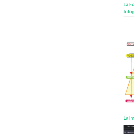
La Ed
Infog
La im