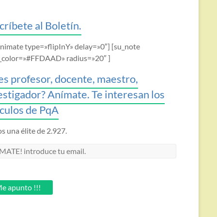
críbete al Boletín.
animate type=»flipInY» delay=»0″] [su_note
_color=»#FFDAAD» radius=»20″ ]
es profesor, docente, maestro,
estigador? Anímate. Te interesan los
ículos de PqA
 una élite de 2.927.
MATE!
oduce
.
e apunto !!!