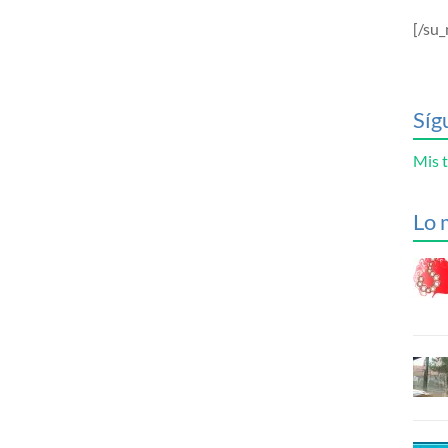
[/su_
Síg
Mis t
Lo 