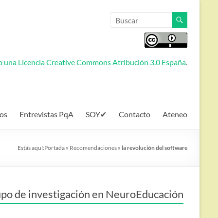
jo una
Licencia Creative Commons Atribución 3.0 España
.
os
Entrevistas PqA
SOY✔
Contacto
Ateneo
Estás aquí:
Portada
»
Recomendaciones
»
la revolución del software
po de investigación en NeuroEducación