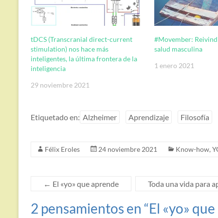
tDCS (Transcranial direct-current
#Movember: Reivindi
stimulation) nos hace más
salud masculina
inteligentes, la última frontera de la
1 enero 2021
inteligencia
29 noviembre 2021
Etiquetado en:
Alzheimer
Aprendizaje
Filosofía
Félix Eroles
24 noviembre 2021
Know-how
,
Y
←
El «yo» que aprende
Toda una vida para a
2 pensamientos en “
El «yo» que