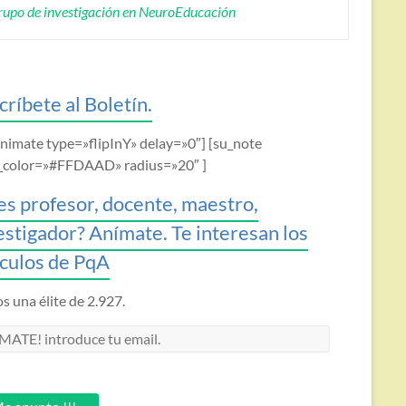
upo de investigación en NeuroEducación
críbete al Boletín.
animate type=»flipInY» delay=»0″] [su_note
_color=»#FFDAAD» radius=»20″ ]
es profesor, docente, maestro,
estigador? Anímate. Te interesan los
ículos de PqA
 una élite de 2.927.
MATE!
oduce
.