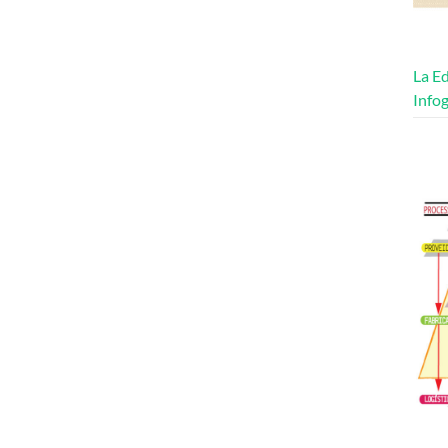
La Ed
Infog