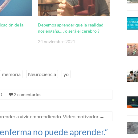
cación de la
Debemos aprender que la realidad
nos engaña… ¿o será el cerebro ?
24 noviembre 2021
memoria
Neurociencia
yo
O
2 comentarios
prender a vivir emprendiendo. Vídeo motivador
→
 enferma no puede aprender.
”