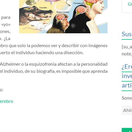
Gr
 para
 «yo»
ones,
Sus
. ¿La
ebro que solo la podemos ver y describir con imágenes
[su_
uerto el individuo haciendo una disección.
note
Alzheimer o la esquizofrenia afectan a la personalidad
¿Er
el individuo, de su biografía, es imposible que aprenda
inv
art
s:
Somos
cerebro
ANI
intr
tu
email