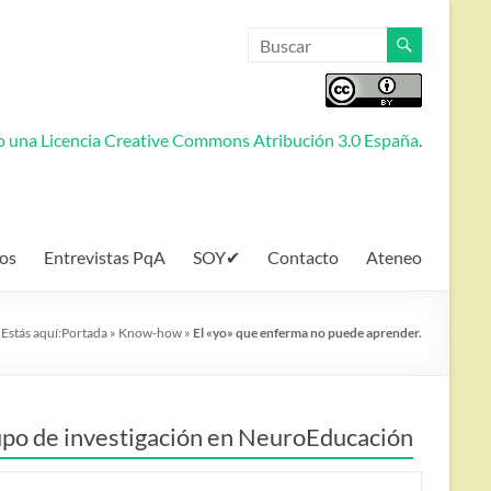
jo una
Licencia Creative Commons Atribución 3.0 España
.
os
Entrevistas PqA
SOY✔
Contacto
Ateneo
Estás aquí:
Portada
»
Know-how
»
El «yo» que enferma no puede aprender.
po de investigación en NeuroEducación