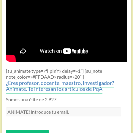
[su_animate type=»flipInY» delay=»1″] [su_note
note_color=»#FFDAAD» radius=»20″ ]
¿Eres profesor, docente, maestro, investigador?
Anímate. Te interesan los artículos de PqA
Somos una élite de 2.927.
ANIMATE!
introduce
tu
email.