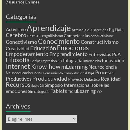
7 usuarios
En línea
Categorías
Aprendizaje
Activismo
Big Data
Artesanía 2.0
Barcelona
Cerebro
Competencias
cognitivismo
ChatGPT
conductivismo
Conocimiento
Conectivismo
Constructivismo
Emociones
Educación
Creatividad
Empoderamiento
Emprendimiento
Entrevistas PqA
Filosofía
Infografía
Innovación
Impresión 3D
Genios
Informe Pisa
Internet
Know-how
mLearning
Neurociencia
Procesos
Neuroeducación
P2PU
Pensamiento Computacional
PqA
Productividad
Realidad
Productivos
Proyecto Didáctico
Recursos
Simposio Internacional sobre las
Sabio 2.0
Tablets
uLearning
emociones
Sin categoría
TIC
YO
Archivos
Archivos