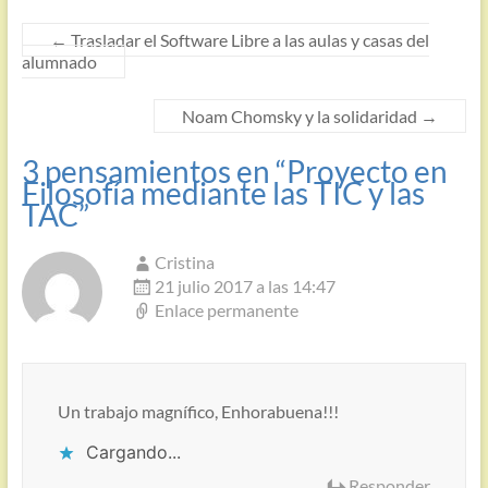
←
Trasladar el Software Libre a las aulas y casas del
alumnado
Noam Chomsky y la solidaridad
→
3 pensamientos en “
Proyecto en
Filosofía mediante las TIC y las
TAC
”
Cristina
21 julio 2017 a las 14:47
Enlace permanente
Un trabajo magnífico, Enhorabuena!!!
Cargando...
Responder