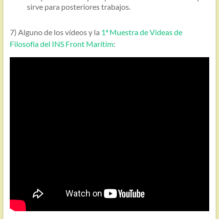
sirve para posteriores trabajos.
7) Alguno de los vídeos y la
1ª Muestra de Videas de
Filosofía del INS Front Marítim
: