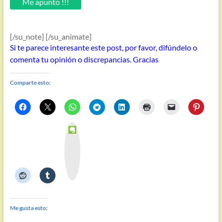
Me apunto !!!
[/su_note] [/su_animate]
Si te parece interesante este post, por favor, difúndelo o
comenta tu opinión o discrepancias. Gracias
Comparte esto:
E
v
e
r
n
o
t
e
Me gusta esto: