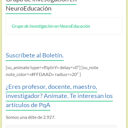
NeuroEducación
Grupo de investigación en NeuroEducación
Suscríbete al Boletín.
[su_animate type=»flipInY» delay=»0″] [su_note
note_color=»#FFDAAD» radius=»20″ ]
¿Eres profesor, docente, maestro,
investigador? Anímate. Te interesan los
artículos de PqA
Somos una élite de 2.927.
ANIMATE!