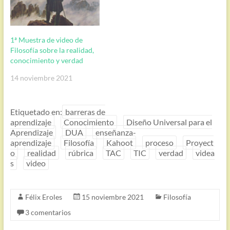
1ª Muestra de video de
Filosofía sobre la realidad,
conocimiento y verdad
14 noviembre 2021
Etiquetado en:
barreras de
aprendizaje
Conocimiento
Diseño Universal para el
Aprendizaje
DUA
enseñanza-
aprendizaje
Filosofía
Kahoot
proceso
Proyect
o
realidad
rúbrica
TAC
TIC
verdad
videa
s
video
Félix Eroles
15 noviembre 2021
Filosofía
3 comentarios