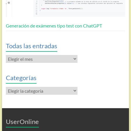
Generación de exámenes tipo test con ChatGPT
Todas las entradas
Todas
las
entradas
Categorías
Categorías
UserOnline