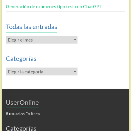
Generación de exámenes tipo test con ChatGPT
Todas las entradas
Todas
las
entradas
Categorías
Categorías
UserOnline
8 usuarios
En línea
Categorías