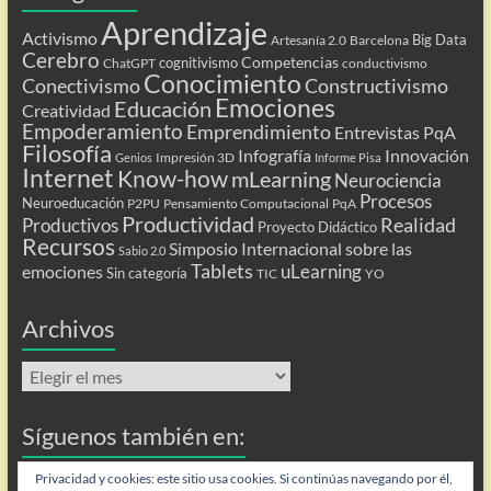
Aprendizaje
Activismo
Big Data
Artesanía 2.0
Barcelona
Cerebro
Competencias
cognitivismo
ChatGPT
conductivismo
Conocimiento
Conectivismo
Constructivismo
Emociones
Educación
Creatividad
Empoderamiento
Emprendimiento
Entrevistas PqA
Filosofía
Infografía
Innovación
Impresión 3D
Genios
Informe Pisa
Internet
Know-how
mLearning
Neurociencia
Procesos
Neuroeducación
P2PU
Pensamiento Computacional
PqA
Productividad
Realidad
Productivos
Proyecto Didáctico
Recursos
Simposio Internacional sobre las
Sabio 2.0
Tablets
uLearning
emociones
Sin categoría
TIC
YO
Archivos
Archivos
Síguenos también en:
Flip
Privacidad y cookies: este sitio usa cookies. Si continúas navegando por él,