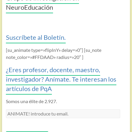
NeuroEducación
Suscríbete al Boletín.
[su_animate type=»flipInY» delay=»0″] [su_note
note_color=»#FFDAAD» radius=»20″ ]
¿Eres profesor, docente, maestro,
investigador? Anímate. Te interesan los
artículos de PqA
Somos una élite de 2.927.
ANIMATE!
introduce
tu