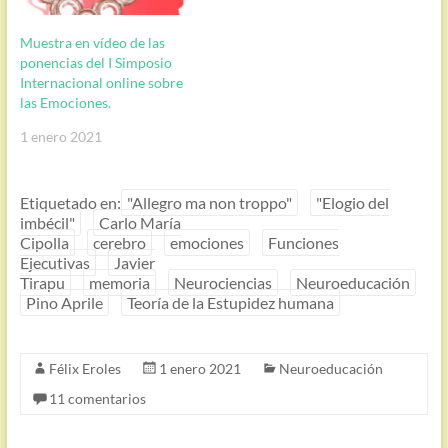
Muestra en vídeo de las
ponencias del I Simposio
Internacional online sobre
las Emociones.
1 enero 2021
Etiquetado en:
"Allegro ma non troppo"
"Elogio del
imbécil"
Carlo María
Cipolla
cerebro
emociones
Funciones
Ejecutivas
Javier
Tirapu
memoria
Neurociencias
Neuroeducación
Pino Aprile
Teoría de la Estupidez humana
Félix Eroles
1 enero 2021
Neuroeducación
11 comentarios