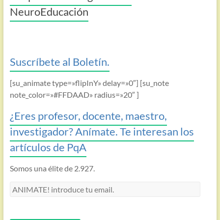
NeuroEducación
Suscríbete al Boletín.
[su_animate type=»flipInY» delay=»0″] [su_note
note_color=»#FFDAAD» radius=»20″ ]
¿Eres profesor, docente, maestro,
investigador? Anímate. Te interesan los
artículos de PqA
Somos una élite de 2.927.
ANIMATE!
introduce
tu