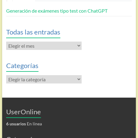
Generación de exámenes tipo test con ChatGPT
Todas las entradas
Todas
las
entradas
Categorías
Categorías
UserOnline
6 usuarios
En línea