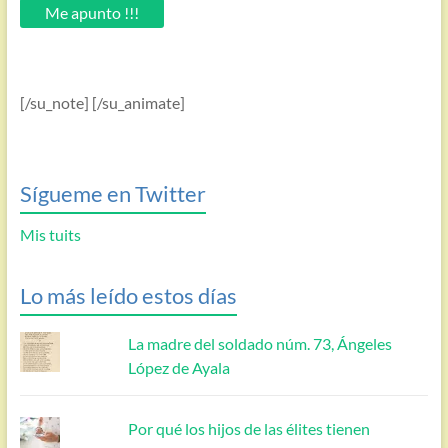
email.
Me apunto !!!
[/su_note] [/su_animate]
Sígueme en Twitter
Mis tuits
Lo más leído estos días
La madre del soldado núm. 73, Ángeles
López de Ayala
Por qué los hijos de las élites tienen