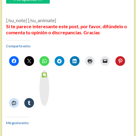
[/su_note] [/su_animate]
Si te parece interesante este post, por favor, difúndelo o
comenta tu opinión o discrepancias. Gracias
Comparte esto:
E
v
e
r
n
o
t
e
Me gusta esto: