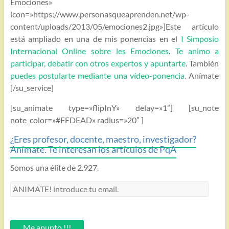
Emociones»
icon=»https://www.personasqueaprenden.net/wp-
content/uploads/2013/05/emociones2.jpg»]Este artículo
está ampliado en una de mis ponencias en el
I Simposio
Internacional Online sobre les Emociones
.
Te animo a
participar, debatir con otros expertos y apuntarte
. También
puedes postularte mediante una vídeo-ponencia
. Anímate
[/su_service]
[su_animate type=»flipInY» delay=»1″] [su_note
note_color=»#FFDEAD» radius=»20″ ]
¿Eres profesor, docente, maestro, investigador?
Anímate. Te interesan los artículos de PqA
Somos una élite de 2.927.
ANIMATE!
introduce
tu
email.
Me apunto !!!