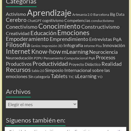
Categorías
Aprendizaje
Activismo
Big Data
Artesanía 2.0
Barcelona
Cerebro
Competencias
cognitivismo
ChatGPT
conductivismo
Conocimiento
Conectivismo
Constructivismo
Emociones
Educación
Creatividad
Empoderamiento
Emprendimiento
Entrevistas PqA
Filosofía
Infografía
Innovación
Impresión 3D
Genios
Informe Pisa
Internet
Know-how
mLearning
Neurociencia
Procesos
Neuroeducación
P2PU
Pensamiento Computacional
PqA
Productividad
Realidad
Productivos
Proyecto Didáctico
Recursos
Simposio Internacional sobre las
Sabio 2.0
Tablets
uLearning
emociones
Sin categoría
TIC
YO
Archivos
Archivos
Síguenos también en: