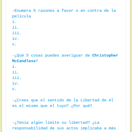
-Enumera 5 razones a favor o en contra de la 
película

i.

ii.

iii.

iv.

v.

-¿Qué 5 cosas puedes averiguar de 
Christopher 
McCandless
? 

i.

ii.

iii.

iv.

v.

-¿Crees que el sentido de la Libertad de él 
es el mismo que el tuyo? ¿Por qué?

-¿Tenía algún límite su libertad? ¿La 
responsabilidad de sus actos implicaba a más 