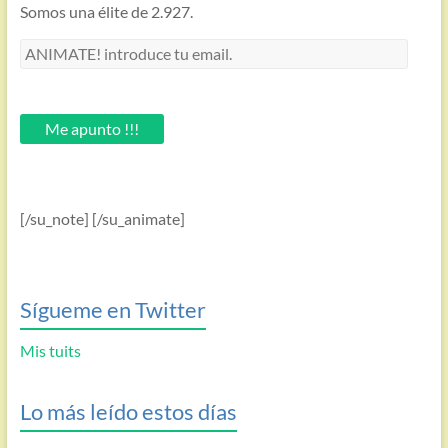
Somos una élite de 2.927.
ANIMATE!
introduce
tu
email.
Me apunto !!!
[/su_note] [/su_animate]
Sígueme en Twitter
Mis tuits
Lo más leído estos días