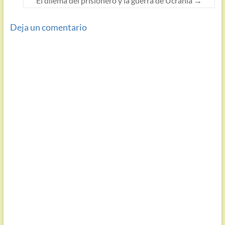
El dilema del prisionero y la guerra de Ucrania
→
Deja un comentario