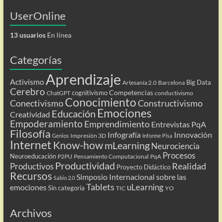
UserOnline
13 usuarios
En línea
Categorías
Aprendizaje
Activismo
Big Data
Artesanía 2.0
Barcelona
Cerebro
Competencias
cognitivismo
ChatGPT
conductivismo
Conocimiento
Conectivismo
Constructivismo
Emociones
Educación
Creatividad
Empoderamiento
Emprendimiento
Entrevistas PqA
Filosofía
Infografía
Innovación
Impresión 3D
Genios
Informe Pisa
Internet
Know-how
mLearning
Neurociencia
Procesos
Neuroeducación
P2PU
Pensamiento Computacional
PqA
Productividad
Realidad
Productivos
Proyecto Didáctico
Recursos
Simposio Internacional sobre las
Sabio 2.0
Tablets
uLearning
emociones
Sin categoría
TIC
YO
Archivos