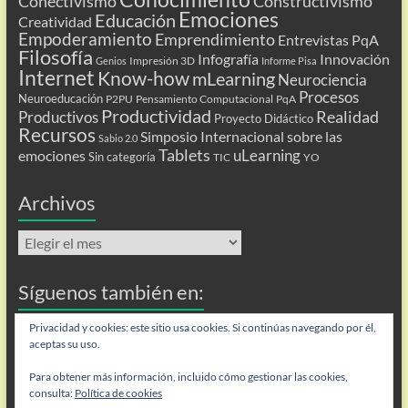
Conectivismo
Constructivismo
Emociones
Educación
Creatividad
Empoderamiento
Emprendimiento
Entrevistas PqA
Filosofía
Infografía
Innovación
Impresión 3D
Genios
Informe Pisa
Internet
Know-how
mLearning
Neurociencia
Procesos
Neuroeducación
P2PU
Pensamiento Computacional
PqA
Productividad
Realidad
Productivos
Proyecto Didáctico
Recursos
Simposio Internacional sobre las
Sabio 2.0
Tablets
uLearning
emociones
Sin categoría
TIC
YO
Archivos
Archivos
Síguenos también en:
Privacidad y cookies: este sitio usa cookies. Si continúas navegando por él,
Flip
aceptas su uso.
Para obtener más información, incluido cómo gestionar las cookies,
consulta:
Política de cookies