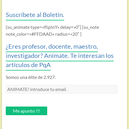
Suscríbete al Boletín.
[su_animate type=»flipInY» delay=»0″] [su_note
note_color=»#FFDAAD» radius=»20″ ]
¿Eres profesor, docente, maestro,
investigador? Anímate. Te interesan los
artículos de PqA
Somos una élite de 2.927.
ANIMATE!
introduce
tu
email.
Me apunto !!!