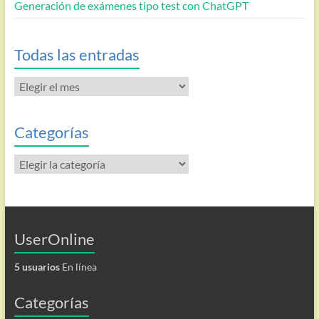
Generación de exámenes tipo test con ChatGPT
Todas las entradas
Todas
las
entradas
Categorías
Categorías
UserOnline
5 usuarios
En línea
Categorías