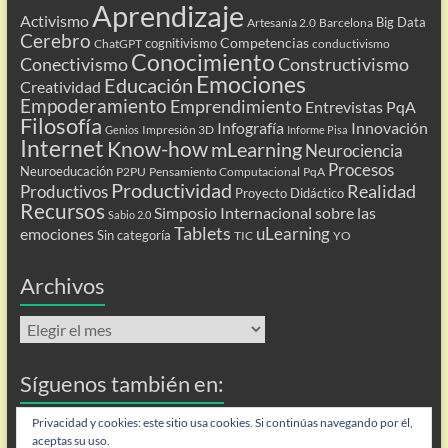
Aprendizaje
Activismo
Big Data
Artesanía 2.0
Barcelona
Cerebro
Competencias
cognitivismo
ChatGPT
conductivismo
Conocimiento
Conectivismo
Constructivismo
Emociones
Educación
Creatividad
Empoderamiento
Emprendimiento
Entrevistas PqA
Filosofía
Infografía
Innovación
Impresión 3D
Genios
Informe Pisa
Internet
Know-how
mLearning
Neurociencia
Procesos
Neuroeducación
P2PU
Pensamiento Computacional
PqA
Productividad
Realidad
Productivos
Proyecto Didáctico
Recursos
Simposio Internacional sobre las
Sabio 2.0
Tablets
uLearning
emociones
Sin categoría
TIC
YO
Archivos
Archivos
Síguenos también en:
Flip
Privacidad y cookies: este sitio usa cookies. Si continúas navegando por él,
aceptas su uso.