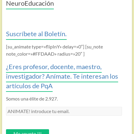
NeuroEducación
Suscríbete al Boletín.
[su_animate type=»flipInY» delay=»0″] [su_note
note_color=»#FFDAAD» radius=»20″ ]
¿Eres profesor, docente, maestro,
investigador? Anímate. Te interesan los
artículos de PqA
Somos una élite de 2.927.
ANIMATE!
introduce
tu
email.
Me apunto !!!