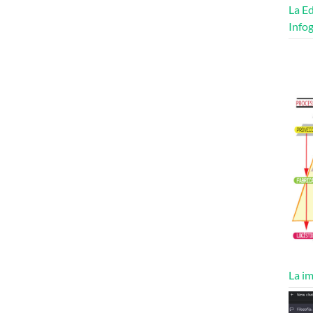
La Ed
Infog
La im