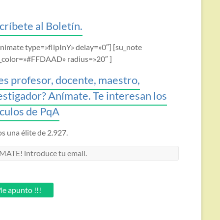
críbete al Boletín.
animate type=»flipInY» delay=»0″] [su_note
_color=»#FFDAAD» radius=»20″ ]
es profesor, docente, maestro,
estigador? Anímate. Te interesan los
ículos de PqA
 una élite de 2.927.
MATE!
oduce
.
e apunto !!!