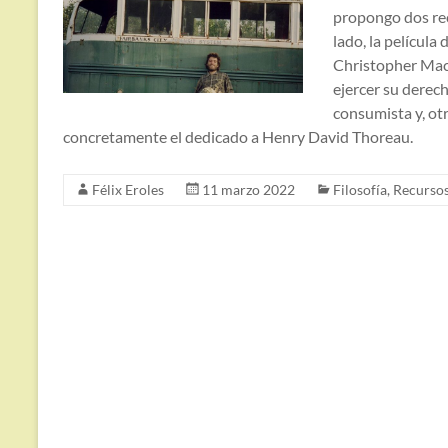
propongo dos rec
lado, la película
Christopher MacC
ejercer su derech
consumista y, otr
concretamente el dedicado a Henry David Thoreau.
Félix Eroles
11 marzo 2022
Filosofía
,
Recurso