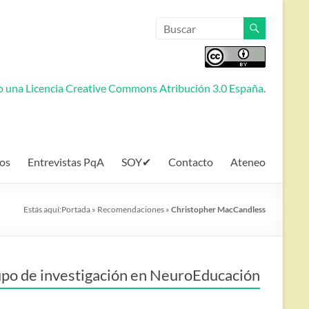
jo una
Licencia Creative Commons Atribución 3.0 España
.
os
Entrevistas PqA
SOY✔
Contacto
Ateneo
Estás aquí:
Portada
»
Recomendaciones
»
Christopher MacCandless
po de investigación en NeuroEducación