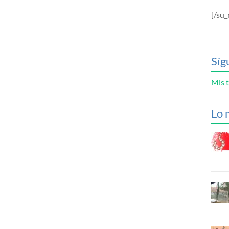
[/su_
Síg
Mis t
Lo 