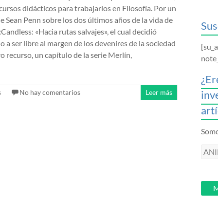
ursos didácticos para trabajarlos en Filosofía. Por un
 de Sean Penn sobre los dos últimos años de la vida de
Sus
andless: «Hacia rutas salvajes», el cual decidió
o a ser libre al margen de los devenires de la sociedad
[su_
o recurso, un capítulo de la serie Merlín,
note
¿Er
s
No hay comentarios
Leer más
inv
art
Somos
ANI
intr
tu
email
M