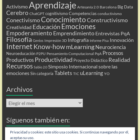
Aprendizaje
Activismo
Big Data
Artesanía 2.0
Barcelona
Cerebro
Competencias
cognitivismo
ChatGPT
conductivismo
Conocimiento
Conectivismo
Constructivismo
Emociones
Educación
Creatividad
Empoderamiento
Emprendimiento
Entrevistas PqA
Filosofía
Infografía
Innovación
Impresión 3D
Genios
Informe Pisa
Internet
Know-how
mLearning
Neurociencia
Procesos
Neuroeducación
P2PU
Pensamiento Computacional
PqA
Productividad
Realidad
Productivos
Proyecto Didáctico
Recursos
Simposio Internacional sobre las
Sabio 2.0
Tablets
uLearning
emociones
Sin categoría
TIC
YO
Archivos
Archivos
Síguenos también en:
Flip
Privacidad y cookies: este sitio usa cookies. Si continúas navegando por él,
aceptas su uso.