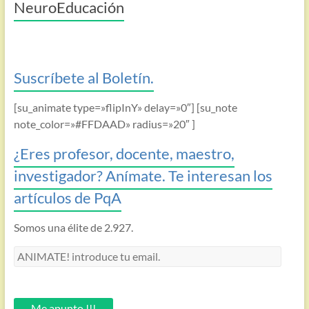
NeuroEducación
Suscríbete al Boletín.
[su_animate type=»flipInY» delay=»0″] [su_note
note_color=»#FFDAAD» radius=»20″ ]
¿Eres profesor, docente, maestro,
investigador? Anímate. Te interesan los
artículos de PqA
Somos una élite de 2.927.
ANIMATE!
introduce
tu
email.
Me apunto !!!