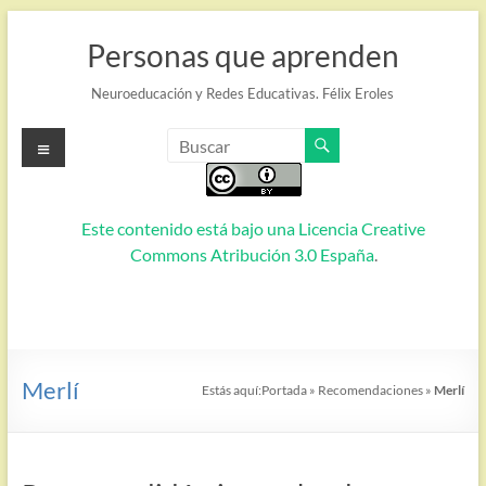
Saltar
al
Personas que aprenden
contenido
Neuroeducación y Redes Educativas. Félix Eroles
Menú
Este contenido está bajo una
Licencia Creative
Commons Atribución 3.0 España
.
Merlí
Estás aquí:
Portada
»
Recomendaciones
»
Merlí