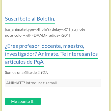
Suscríbete al Boletín.
[su_animate type=»flipInY» delay=»0″] [su_note
note_color=»#FFDAAD» radius=»20″ ]
¿Eres profesor, docente, maestro,
investigador? Anímate. Te interesan los
artículos de PqA
Somos una élite de 2.927.
ANIMATE!
introduce
tu
email.
Me apunto !!!