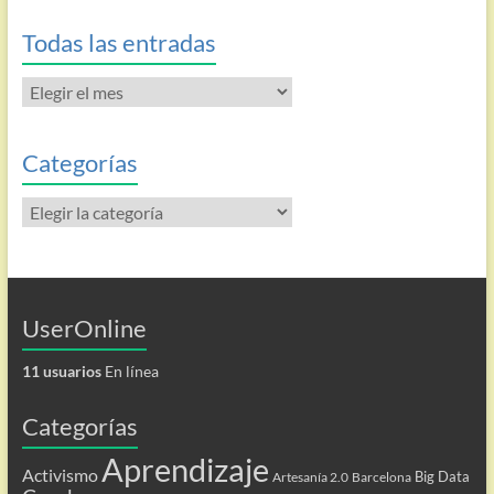
Todas las entradas
Todas
las
entradas
Categorías
Categorías
UserOnline
11 usuarios
En línea
Categorías
Aprendizaje
Activismo
Big Data
Artesanía 2.0
Barcelona