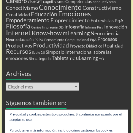
Cerebro
Competencias
cognitivismo
ChatGPT
conductivismo
Conocimiento
Conectivismo
Constructivismo
Emociones
Educación
Creatividad
Empoderamiento
Emprendimiento
Entrevistas PqA
Filosofía
Infografía
Innovación
Impresión 3D
Genios
Informe Pisa
Internet
Know-how
mLearning
Neurociencia
Procesos
Neuroeducación
P2PU
Pensamiento Computacional
PqA
Productividad
Realidad
Productivos
Proyecto Didáctico
Recursos
Simposio Internacional sobre las
Sabio 2.0
Tablets
uLearning
emociones
Sin categoría
TIC
YO
Archivos
Archivos
Síguenos también en:
Flip
Privacidad y cookies: este sitio usa cookies. Si continúas navegando por él,
aceptas su uso.
Para obtener más información, incluido cómo gestionar las cookies,