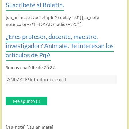
Suscríbete al Boletín.
[su_animate type=»flipInY» delay=»0″] [su_note
note_color=»#FFDAAD» radius=»20″ ]
¿Eres profesor, docente, maestro,
investigador? Anímate. Te interesan los
artículos de PqA
Somos una élite de 2.927.
ANIMATE!
introduce
tu
email.
Me apunto !!!
[/su_note] [/su_animate]