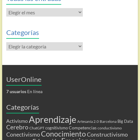
Todas
las
entradas
Categorías
Categorías
UserOnline
7 usuarios
En línea
Categorías
Aprendizaje
Activismo
Big Data
Artesanía 2.0
Barcelona
Cerebro
Competencias
cognitivismo
ChatGPT
conductivismo
Conocimiento
Conectivismo
Constructivismo