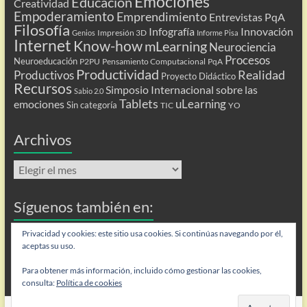
Emociones
Educación
Creatividad
Empoderamiento
Emprendimiento
Entrevistas PqA
Filosofía
Infografía
Innovación
Impresión 3D
Genios
Informe Pisa
Internet
Know-how
mLearning
Neurociencia
Procesos
Neuroeducación
P2PU
Pensamiento Computacional
PqA
Productividad
Realidad
Productivos
Proyecto Didáctico
Recursos
Simposio Internacional sobre las
Sabio 2.0
Tablets
uLearning
emociones
Sin categoría
TIC
YO
Archivos
Archivos
Síguenos también en:
Flip
Privacidad y cookies: este sitio usa cookies. Si continúas navegando por él,
aceptas su uso.
Para obtener más información, incluido cómo gestionar las cookies,
consulta:
Política de cookies