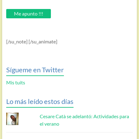
tu
email.
Me apunto !!!
[/su_note] [/su_animate]
Sígueme en Twitter
Mis tuits
Lo más leído estos días
Cesare Catà se adelantó: Actividades para
el verano