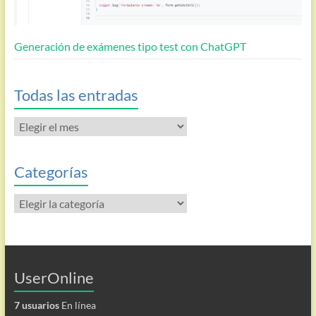
Generación de exámenes tipo test con ChatGPT
Todas las entradas
Todas
las
entradas
Categorías
Categorías
UserOnline
7 usuarios
En línea