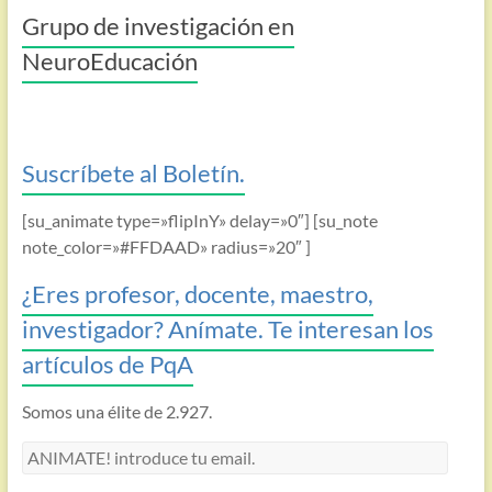
Grupo de investigación en
NeuroEducación
Suscríbete al Boletín.
[su_animate type=»flipInY» delay=»0″] [su_note
note_color=»#FFDAAD» radius=»20″ ]
¿Eres profesor, docente, maestro,
investigador? Anímate. Te interesan los
artículos de PqA
Somos una élite de 2.927.
ANIMATE!
introduce