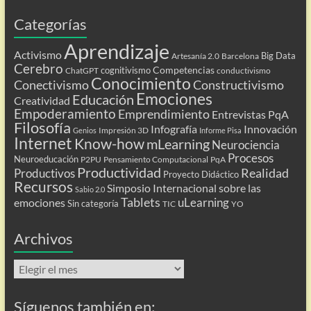
Categorías
Aprendizaje
Activismo
Big Data
Artesanía 2.0
Barcelona
Cerebro
Competencias
cognitivismo
ChatGPT
conductivismo
Conocimiento
Conectivismo
Constructivismo
Emociones
Educación
Creatividad
Empoderamiento
Emprendimiento
Entrevistas PqA
Filosofía
Infografía
Innovación
Impresión 3D
Genios
Informe Pisa
Internet
Know-how
mLearning
Neurociencia
Procesos
Neuroeducación
P2PU
Pensamiento Computacional
PqA
Productividad
Realidad
Productivos
Proyecto Didáctico
Recursos
Simposio Internacional sobre las
Sabio 2.0
Tablets
uLearning
emociones
Sin categoría
TIC
YO
Archivos
Archivos
Síguenos también en: