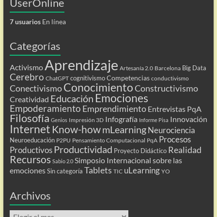
UserOnline
7 usuarios
En línea
Categorías
Aprendizaje
Activismo
Big Data
Artesanía 2.0
Barcelona
Cerebro
Competencias
cognitivismo
ChatGPT
conductivismo
Conocimiento
Conectivismo
Constructivismo
Emociones
Educación
Creatividad
Empoderamiento
Emprendimiento
Entrevistas PqA
Filosofía
Infografía
Innovación
Impresión 3D
Genios
Informe Pisa
Internet
Know-how
mLearning
Neurociencia
Procesos
Neuroeducación
P2PU
Pensamiento Computacional
PqA
Productividad
Realidad
Productivos
Proyecto Didáctico
Recursos
Simposio Internacional sobre las
Sabio 2.0
Tablets
uLearning
emociones
Sin categoría
TIC
YO
Archivos
Archivos