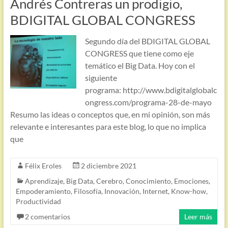
Andrés Contreras un prodigio,
BDIGITAL GLOBAL CONGRESS
Segundo día del BDIGITAL GLOBAL
CONGRESS que tiene como eje
temático el Big Data. Hoy con el
siguiente
programa: http://www.bdigitalglobalc
ongress.com/programa-28-de-mayo
Resumo las ideas o conceptos que, en mi opinión, son más
relevante e interesantes para este blog, lo que no implica
que
Félix Eroles
2 diciembre 2021
Aprendizaje
,
Big Data
,
Cerebro
,
Conocimiento
,
Emociones
,
Empoderamiento
,
Filosofía
,
Innovación
,
Internet
,
Know-how
,
Productividad
2 comentarios
Leer más