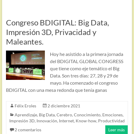
Congreso BDIGITAL: Big Data,
Impresión 3D, Privacidad y
Maleantes.
Hoy he asistido a la primera jornada
del BDIGITAL GLOBAL CONGRESS
que tiene como eje temático el Big
Data. Son tres días: 27, 28 y 29 de
mayo. Ha comenzado el congreso
BDIGITAL con una mesa redonda que tenía ganas
Félix Eroles
2 diciembre 2021
Aprendizaje
,
Big Data
,
Cerebro
,
Conocimiento
,
Emociones
,
Impresión 3D
,
Innovación
,
Internet
,
Know-how
,
Productividad
2 comentarios
Leer más