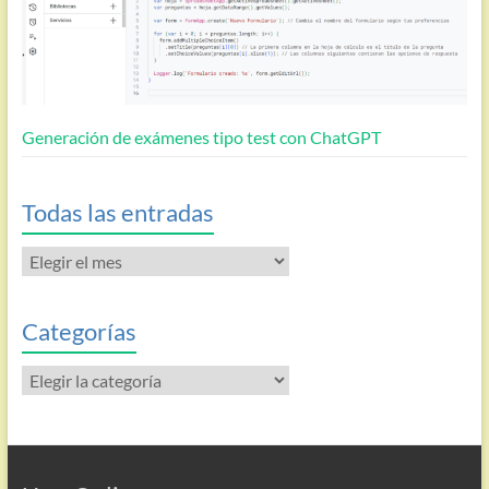
Generación de exámenes tipo test con ChatGPT
Todas las entradas
Todas
las
entradas
Categorías
Categorías