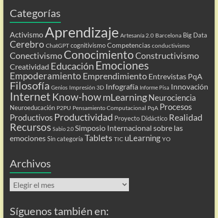
Categorías
Aprendizaje
Activismo
Big Data
Artesanía 2.0
Barcelona
Cerebro
Competencias
cognitivismo
ChatGPT
conductivismo
Conocimiento
Conectivismo
Constructivismo
Emociones
Educación
Creatividad
Empoderamiento
Emprendimiento
Entrevistas PqA
Filosofía
Infografía
Innovación
Impresión 3D
Genios
Informe Pisa
Internet
Know-how
mLearning
Neurociencia
Procesos
Neuroeducación
P2PU
Pensamiento Computacional
PqA
Productividad
Realidad
Productivos
Proyecto Didáctico
Recursos
Simposio Internacional sobre las
Sabio 2.0
Tablets
uLearning
emociones
Sin categoría
TIC
YO
Archivos
Archivos
Síguenos también en: