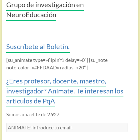
Grupo de investigación en
NeuroEducación
Suscríbete al Boletín.
[su_animate type=»flipInY» delay=»0″] [su_note
note_color=»#FFDAAD» radius=»20″ ]
¿Eres profesor, docente, maestro,
investigador? Anímate. Te interesan los
artículos de PqA
Somos una élite de 2.927.
ANIMATE!
introduce