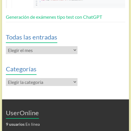
Generación de exámenes tipo test con ChatGPT
Todas las entradas
Todas
las
entradas
Categorías
Categorías
UserOnline
9 usuarios
En línea