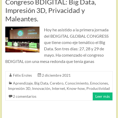
Congreso BDIGITAL: Big Data,
Impresión 3D, Privacidad y
Maleantes.
Hoy he asistido a la primera jornada
del BDIGITAL GLOBAL CONGRESS
que tiene como eje temático el Big
Data. Son tres días: 27, 28 y 29 de
mayo. Ha comenzado el congreso
BDIGITAL con una mesa redonda que tenía ganas
Félix Eroles
2 diciembre 2021
Aprendizaje
,
Big Data
,
Cerebro
,
Conocimiento
,
Emociones
,
Impresión 3D
,
Innovación
,
Internet
,
Know-how
,
Productividad
2 comentarios
Leer más