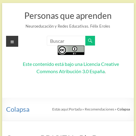
Saltar
al
Personas que aprenden
contenido
Neuroeducación y Redes Educativas. Félix Eroles
Menú
Este contenido está bajo una
Licencia Creative
Commons Atribución 3.0 España
.
Colapsa
Estás aquí:
Portada
»
Recomendaciones
»
Colapsa