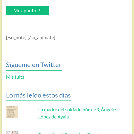
tu
email.
Me apunto !!!
[/su_note] [/su_animate]
Sígueme en Twitter
Mis tuits
Lo más leído estos días
La madre del soldado núm. 73, Ángeles
López de Ayala