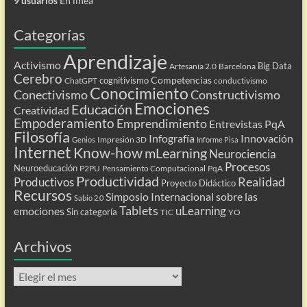
9 usuarios
En línea
Categorías
Aprendizaje
Activismo
Big Data
Artesanía 2.0
Barcelona
Cerebro
Competencias
cognitivismo
ChatGPT
conductivismo
Conocimiento
Conectivismo
Constructivismo
Emociones
Educación
Creatividad
Empoderamiento
Emprendimiento
Entrevistas PqA
Filosofía
Infografía
Innovación
Impresión 3D
Genios
Informe Pisa
Internet
Know-how
mLearning
Neurociencia
Procesos
Neuroeducación
P2PU
Pensamiento Computacional
PqA
Productividad
Realidad
Productivos
Proyecto Didáctico
Recursos
Simposio Internacional sobre las
Sabio 2.0
Tablets
uLearning
emociones
Sin categoría
TIC
YO
Archivos
Archivos