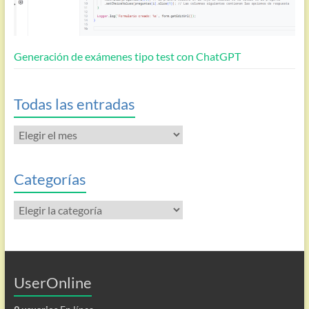
Generación de exámenes tipo test con ChatGPT
Todas las entradas
Todas
las
entradas
Categorías
Categorías
UserOnline