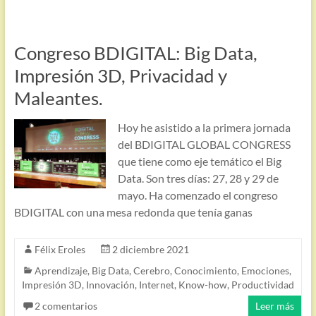
Congreso BDIGITAL: Big Data,
Impresión 3D, Privacidad y
Maleantes.
Hoy he asistido a la primera jornada
del BDIGITAL GLOBAL CONGRESS
que tiene como eje temático el Big
Data. Son tres días: 27, 28 y 29 de
mayo. Ha comenzado el congreso
BDIGITAL con una mesa redonda que tenía ganas
Félix Eroles
2 diciembre 2021
Aprendizaje
,
Big Data
,
Cerebro
,
Conocimiento
,
Emociones
,
Impresión 3D
,
Innovación
,
Internet
,
Know-how
,
Productividad
2 comentarios
Leer más