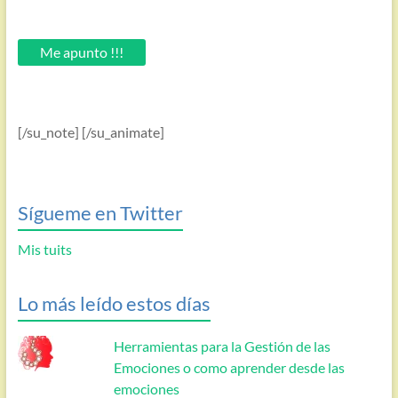
introduce
tu
email.
Me apunto !!!
[/su_note] [/su_animate]
Sígueme en Twitter
Mis tuits
Lo más leído estos días
Herramientas para la Gestión de las
Emociones o como aprender desde las
emociones