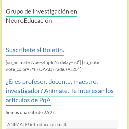
Grupo de investigación en
NeuroEducación
Suscríbete al Boletín.
[su_animate type=»flipInY» delay=»0″] [su_note
note_color=»#FFDAAD» radius=»20″ ]
¿Eres profesor, docente, maestro,
investigador? Anímate. Te interesan los
artículos de PqA
Somos una élite de 2.927.
ANIMATE!