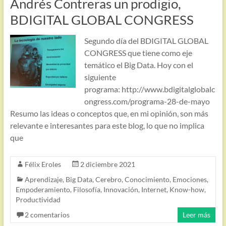
Andrés Contreras un prodigio,
BDIGITAL GLOBAL CONGRESS
Segundo día del BDIGITAL GLOBAL
CONGRESS que tiene como eje
temático el Big Data. Hoy con el
siguiente
programa: http://www.bdigitalglobalc
ongress.com/programa-28-de-mayo
Resumo las ideas o conceptos que, en mi opinión, son más
relevante e interesantes para este blog, lo que no implica
que
Félix Eroles
2 diciembre 2021
Aprendizaje
,
Big Data
,
Cerebro
,
Conocimiento
,
Emociones
,
Empoderamiento
,
Filosofía
,
Innovación
,
Internet
,
Know-how
,
Productividad
2 comentarios
Leer más