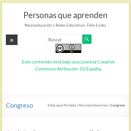
Saltar
al
Personas que aprenden
contenido
Neuroeducación y Redes Educativas. Félix Eroles
Menú
Este contenido está bajo una
Licencia Creative
Commons Atribución 3.0 España
.
Congreso
Estás aquí:
Portada
»
Recomendaciones
»
Congreso