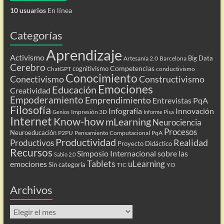
10 usuarios
En línea
Categorías
Aprendizaje
Activismo
Big Data
Artesanía 2.0
Barcelona
Cerebro
Competencias
cognitivismo
ChatGPT
conductivismo
Conocimiento
Conectivismo
Constructivismo
Emociones
Educación
Creatividad
Empoderamiento
Emprendimiento
Entrevistas PqA
Filosofía
Infografía
Innovación
Impresión 3D
Genios
Informe Pisa
Internet
Know-how
mLearning
Neurociencia
Procesos
Neuroeducación
P2PU
Pensamiento Computacional
PqA
Productividad
Realidad
Productivos
Proyecto Didáctico
Recursos
Simposio Internacional sobre las
Sabio 2.0
Tablets
uLearning
emociones
Sin categoría
TIC
YO
Archivos
Archivos