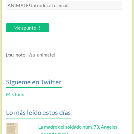
ANIMATE!
introduce
tu
email.
Me apunto !!!
[/su_note] [/su_animate]
Sígueme en Twitter
Mis tuits
Lo más leído estos días
La madre del soldado núm. 73, Ángeles
López de Ayala