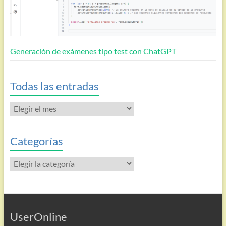
Generación de exámenes tipo test con ChatGPT
Todas las entradas
Todas
las
entradas
Categorías
Categorías
UserOnline