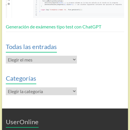
Generación de exámenes tipo test con ChatGPT
Todas las entradas
Todas
las
entradas
Categorías
Categorías
UserOnline