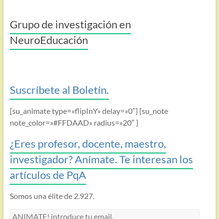
Grupo de investigación en
NeuroEducación
Suscríbete al Boletín.
[su_animate type=»flipInY» delay=»0″] [su_note
note_color=»#FFDAAD» radius=»20″ ]
¿Eres profesor, docente, maestro,
investigador? Anímate. Te interesan los
artículos de PqA
Somos una élite de 2.927.
ANIMATE!