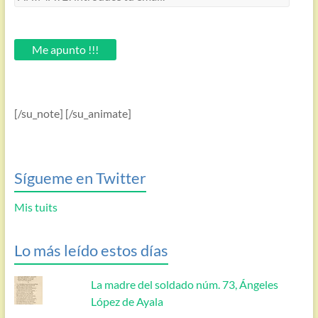
introduce
tu
email.
Me apunto !!!
[/su_note] [/su_animate]
Sígueme en Twitter
Mis tuits
Lo más leído estos días
La madre del soldado núm. 73, Ángeles
López de Ayala