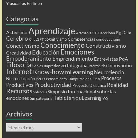
9 usuarios
En línea
Categorías
Aprendizaje
Activismo
Big Data
Artesanía 2.0
Barcelona
Cerebro
Competencias
cognitivismo
ChatGPT
conductivismo
Conocimiento
Conectivismo
Constructivismo
Emociones
Educación
Creatividad
Empoderamiento
Emprendimiento
Entrevistas PqA
Filosofía
Infografía
Innovación
Impresión 3D
Genios
Informe Pisa
Internet
Know-how
mLearning
Neurociencia
Procesos
Neuroeducación
P2PU
Pensamiento Computacional
PqA
Productividad
Realidad
Productivos
Proyecto Didáctico
Recursos
Simposio Internacional sobre las
Sabio 2.0
Tablets
uLearning
emociones
Sin categoría
TIC
YO
Archivos
Archivos