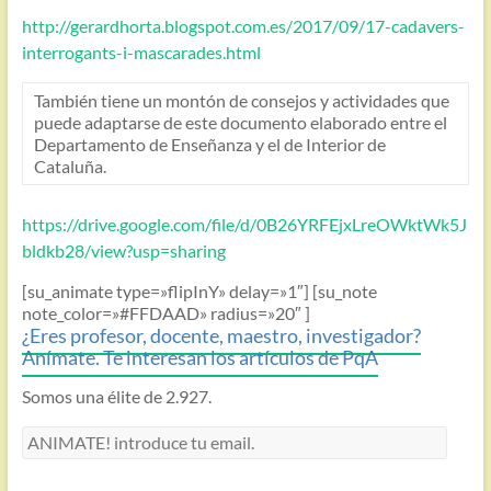
http://gerardhorta.blogspot.com.es/2017/09/17-cadavers-
interrogants-i-mascarades.html
También tiene un montón de consejos y actividades que
puede adaptarse de este documento elaborado entre el
Departamento de Enseñanza y el de Interior de
Cataluña.
https://drive.google.com/file/d/0B26YRFEjxLreOWktWk5J
bldkb28/view?usp=sharing
[su_animate type=»flipInY» delay=»1″] [su_note
note_color=»#FFDAAD» radius=»20″ ]
¿Eres profesor, docente, maestro, investigador?
Anímate. Te interesan los artículos de PqA
Somos una élite de 2.927.
ANIMATE!
introduce
tu