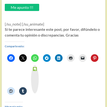
email.
Me apunto !!!
[/su_note] [/su_animate]
Si te parece interesante este post, por favor, difúndelo o
comenta tu opinión o discrepancias. Gracias
Comparte esto:
E
v
e
r
n
o
t
e
Me gusta esto: