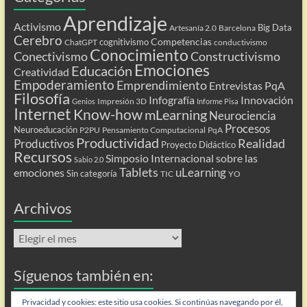
Aprendizaje
Activismo
Big Data
Artesanía 2.0
Barcelona
Cerebro
Competencias
cognitivismo
ChatGPT
conductivismo
Conocimiento
Conectivismo
Constructivismo
Emociones
Educación
Creatividad
Empoderamiento
Emprendimiento
Entrevistas PqA
Filosofía
Infografía
Innovación
Impresión 3D
Genios
Informe Pisa
Internet
Know-how
mLearning
Neurociencia
Procesos
Neuroeducación
P2PU
Pensamiento Computacional
PqA
Productividad
Realidad
Productivos
Proyecto Didáctico
Recursos
Simposio Internacional sobre las
Sabio 2.0
Tablets
uLearning
emociones
Sin categoría
TIC
YO
Archivos
Archivos
Síguenos también en:
Privacidad y cookies: este sitio usa cookies. Si continúas navegando por él,
Flip