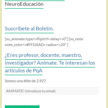
NeuroEducación
Suscríbete al Boletín.
[su_animate type=»flipInY» delay=»0″] [su_note
note_color=»#FFDAAD» radius=»20″ ]
¿Eres profesor, docente, maestro,
investigador? Anímate. Te interesan los
artículos de PqA
Somos una élite de 2.927.
ANIMATE!
introduce
tu
email.