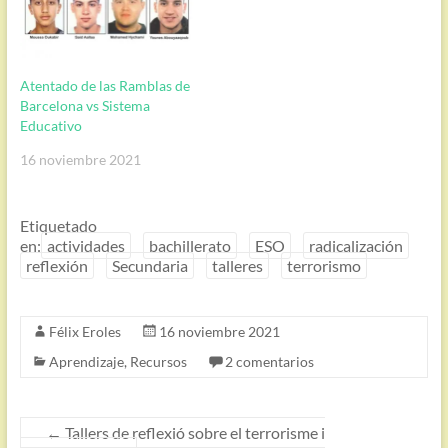
Atentado de las Ramblas de
Barcelona vs Sistema
Educativo
16 noviembre 2021
Etiquetado
en:
actividades
bachillerato
ESO
radicalización
reflexión
Secundaria
talleres
terrorismo
Félix Eroles
16 noviembre 2021
Aprendizaje
,
Recursos
2 comentarios
←
Tallers de reflexió sobre el terrorisme i