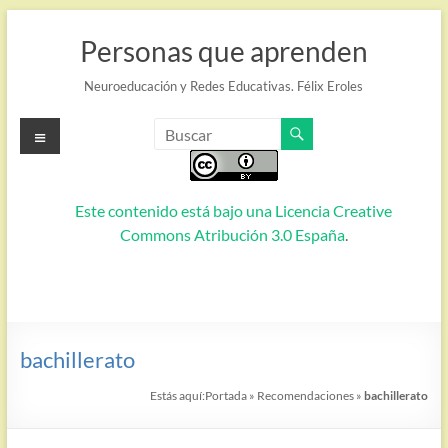
Saltar
al
Personas que aprenden
contenido
Neuroeducación y Redes Educativas. Félix Eroles
Menú
Este contenido está bajo una
Licencia Creative
Commons Atribución 3.0 España
.
bachillerato
Estás aquí:
Portada
»
Recomendaciones
»
bachillerato