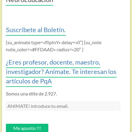
Suscríbete al Boletín.
[su_animate type=»flipInY» delay=»0″] [su_note
note_color=»#FFDAAD» radius=»20″ ]
¿Eres profesor, docente, maestro,
investigador? Anímate. Te interesan los
artículos de PqA
Somos una élite de 2.927.
ANIMATE!
introduce
tu
email.
Me apunto !!!