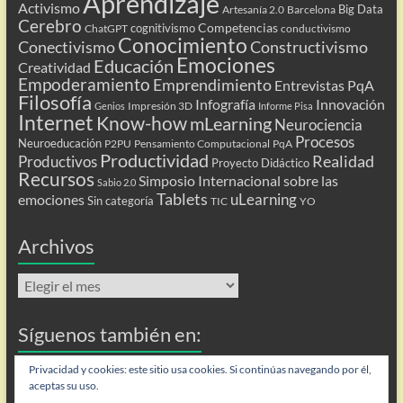
Aprendizaje
Activismo
Big Data
Artesanía 2.0
Barcelona
Cerebro
Competencias
cognitivismo
ChatGPT
conductivismo
Conocimiento
Conectivismo
Constructivismo
Emociones
Educación
Creatividad
Empoderamiento
Emprendimiento
Entrevistas PqA
Filosofía
Infografía
Innovación
Impresión 3D
Genios
Informe Pisa
Internet
Know-how
mLearning
Neurociencia
Procesos
Neuroeducación
P2PU
Pensamiento Computacional
PqA
Productividad
Realidad
Productivos
Proyecto Didáctico
Recursos
Simposio Internacional sobre las
Sabio 2.0
Tablets
uLearning
emociones
Sin categoría
TIC
YO
Archivos
Archivos
Síguenos también en:
Flip
Privacidad y cookies: este sitio usa cookies. Si continúas navegando por él,
aceptas su uso.