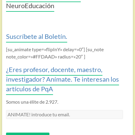
NeuroEducación
Suscríbete al Boletín.
[su_animate type=»flipInY» delay=»0″] [su_note
note_color=»#FFDAAD» radius=»20″ ]
¿Eres profesor, docente, maestro,
investigador? Anímate. Te interesan los
artículos de PqA
Somos una élite de 2.927.
ANIMATE!
introduce
tu
email.