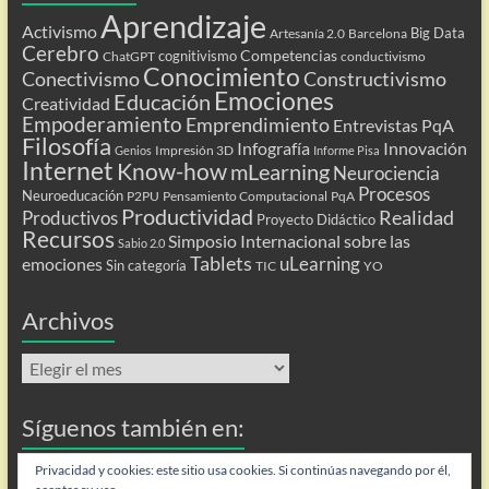
Aprendizaje
Activismo
Big Data
Artesanía 2.0
Barcelona
Cerebro
Competencias
cognitivismo
ChatGPT
conductivismo
Conocimiento
Conectivismo
Constructivismo
Emociones
Educación
Creatividad
Empoderamiento
Emprendimiento
Entrevistas PqA
Filosofía
Infografía
Innovación
Impresión 3D
Genios
Informe Pisa
Internet
Know-how
mLearning
Neurociencia
Procesos
Neuroeducación
P2PU
Pensamiento Computacional
PqA
Productividad
Realidad
Productivos
Proyecto Didáctico
Recursos
Simposio Internacional sobre las
Sabio 2.0
Tablets
uLearning
emociones
Sin categoría
TIC
YO
Archivos
Archivos
Síguenos también en:
Flip
Privacidad y cookies: este sitio usa cookies. Si continúas navegando por él,